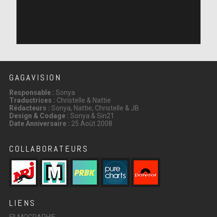
GAGAVISION
Responsable :
Sonya
Traductrices :
Christelle & Nattie
Rédacteurs :
Sonya, Nattie, Christelle & JB
Design & Codage :
Sonya & Sin21
Date Anniversaire :
25 Août 2008
COLLABORATEURS
LIENS
FILMOGRAPHIE