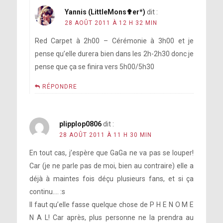
Yannis (LittleMons✟er*)
dit :
28 AOÛT 2011 À 12 H 32 MIN
Red Carpet à 2h00 – Cérémonie à 3h00 et je
pense qu’elle durera bien dans les 2h-2h30 donc je
pense que ça se finira vers 5h00/5h30
RÉPONDRE
plipplop0806
dit :
28 AOÛT 2011 À 11 H 30 MIN
En tout cas, j’espère que GaGa ne va pas se louper!
Car (je ne parle pas de moi, bien au contraire) elle a
déjà à maintes fois déçu plusieurs fans, et si ça
continu…. :s
Il faut qu’elle fasse quelque chose de P H E N O M E
N A L! Car après, plus personne ne la prendra au