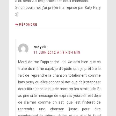
a du sens vus les paroles des deux chansons.
Sinon pour moi, j’ai préféré la reprise par Katy Pery
x)
RÉPONDRE
rudy
dit :
11 JUIN 2012 À 13 H 34 MIN
Merci de me l’apprendre… lol. Je sais bien que ca
traite du même sujet, je dit juste que je préfère le
fait de reprendre la chanson totalement comme
katy perry ou alice cooper plutot que de juxtaposer
deux titire dans le but de montrer les similitude. Et
au pire si le message de express yourself est deja
de s’aimer comme on est, quel est l’interet de
reprendre une chanson juste pour dire
exactement la même chose si en plus le fond