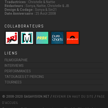
Traductrices :
Christelle & Nattie
Rédacteurs :
Sonya, Nattie, Christelle & JB
Design & Codage :
Sonya & Sin21
Date Anniversaire :
25 Août 2008
COLLABORATEURS
LIENS
FILMOGRAPHIE
INTERVIEWS
PERFORMANCES
TATOUAGES ET PIERCING
TOURNEES
© 2008-2020 GAGAVISION.NET /
REVENIR EN HAUT DU SITE
/
PAGE
D'ACCUEIL