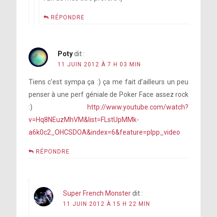
RÉPONDRE
Poty
dit :
11 JUIN 2012 À 7 H 03 MIN
Tiens c’est sympa ça :) ça me fait d’ailleurs un peu
penser à une perf géniale de Poker Face assez rock
:)
http://www.youtube.com/watch?
v=Hq8NEuzMhVM&list=FLstUpMMk-
a6k0c2_OHCSDOA&index=6&feature=plpp_video
RÉPONDRE
Super French Monster
dit :
11 JUIN 2012 À 15 H 22 MIN