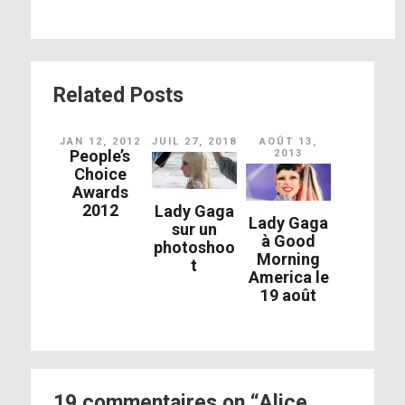
Related Posts
JAN 12, 2012
JUIL 27, 2018
AOÛT 13,
People’s
2013
Choice
Awards
2012
Lady Gaga
Lady Gaga
sur un
à Good
photoshoo
Morning
t
America le
19 août
19 commentaires on “Alice