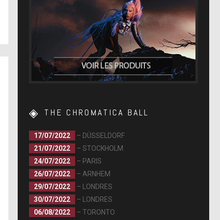
THE CHROMATICA BALL
17/07/2022
– DÜSSELDORF
21/07/2022
– STOCKHOLM
24/07/2022
– PARIS
26/07/2022
– ARNHEM
29/07/2022
– LONDRES
30/07/2022
– LONDRES
06/08/2022
– TORONTO