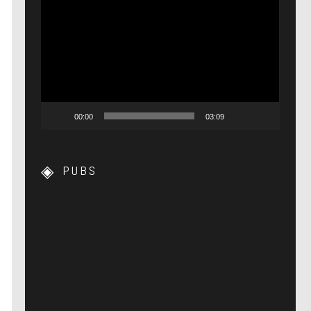
Lecteur
vidéo
00:00
03:09
PUBS