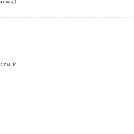
a moi x))
normal :P