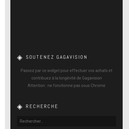
SOUTENEZ GAGAVISION
Passez par ce widget pour effectuer vos achats et
contribuez à la longévité de Gagavision
Attention : ne fonctionne pas sous Chrome
RECHERCHE