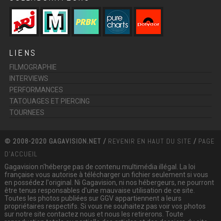
LIENS
FILMOGRAPHIE
INTERVIEWS
PERFORMANCES
TATOUAGES ET PIERCING
TOURNEES
© 2008-2020 GAGAVISION.NET /
REVENIR EN HAUT DU SITE
/
PAGE
D'ACCUEIL
Gagavision n'héberge pas de contenu multimédia illégal. La loi
française vous autorise à télécharger un fichier seulement si vous
en possédez l'original. Ni Gagavision, ni nos hébergeurs, ne pourront
être tenus responsables d'une mauvaise utilisation de ce site.
Toutes les photos publiées sur GGV appartiennent a leurs
propriétaires respectifs. Si vous ne souhaitez pas voir vos photos
sur notre site contactez nous et nous les retirerons. Toute