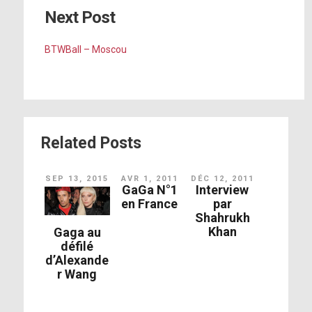
Next Post
BTWBall – Moscou
Related Posts
SEP 13, 2015
AVR 1, 2011
DÉC 12, 2011
GaGa N°1
Interview
en France
par
Shahrukh
Khan
Gaga au
défilé
d’Alexande
r Wang