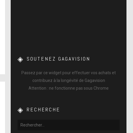
SOUTENEZ GAGAVISION
Passez par ce widget pour effectuer vos achats et
contribuez à la longévité de Gagavision
Attention : ne fonctionne pas sous Chrome
RECHERCHE