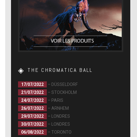
THE CHROMATICA BALL
17/07/2022
– DÜSSELDORF
21/07/2022
– STOCKHOLM
24/07/2022
– PARIS
26/07/2022
– ARNHEM
29/07/2022
– LONDRES
30/07/2022
– LONDRES
06/08/2022
– TORONTO