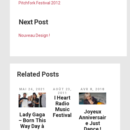
Pitchfork Festival 2012
Next Post
Nouveau Design !
Related Posts
MAI 24, 2021
AOÛT 23,
AVR 8, 2018
2011
I Heart
Radio
Music
Joyeux
Lady Gaga
Festival
Anniversair
– Born This
e Just
Way Day à
Dance !