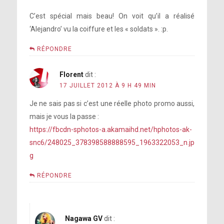
C’est spécial mais beau! On voit qu’il a réalisé
‘Alejandro’ vu la coiffure et les « soldats ». :p.
RÉPONDRE
Florent
dit :
17 JUILLET 2012 À 9 H 49 MIN
Je ne sais pas si c’est une réelle photo promo aussi,
mais je vous la passe :
https://fbcdn-sphotos-a.akamaihd.net/hphotos-ak-
snc6/248025_378398588888595_1963322053_n.jp
g
RÉPONDRE
Nagawa GV
dit :