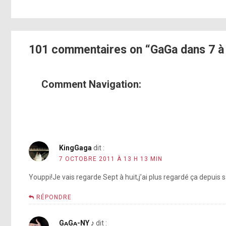
101 commentaires on “GaGa dans 7 à
Comment Navigation:
KingGaga
dit :
7 OCTOBRE 2011 À 13 H 13 MIN
Youppi!Je vais regarde Sept à huit,j’ai plus regardé ça depuis sa
RÉPONDRE
GᴀGᴀ-NY ♪
dit :