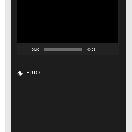
Lecteur
vidéo
00:00
03:09
PUBS