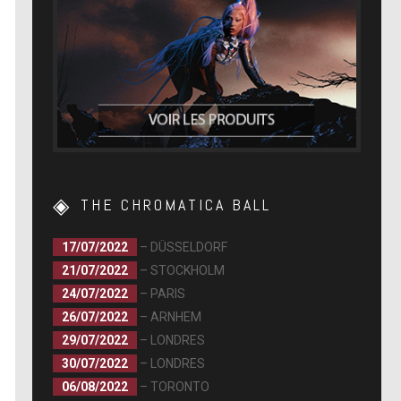
THE CHROMATICA BALL
17/07/2022
– DÜSSELDORF
21/07/2022
– STOCKHOLM
24/07/2022
– PARIS
26/07/2022
– ARNHEM
29/07/2022
– LONDRES
30/07/2022
– LONDRES
06/08/2022
– TORONTO