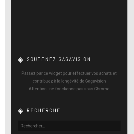
SOUTENEZ GAGAVISION
Passez par ce widget pour effectuer vos achats et
contribuez à la longévité de Gagavision
Attention : ne fonctionne pas sous Chrome
RECHERCHE