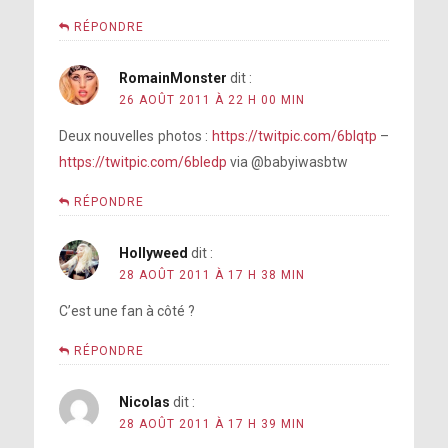
RÉPONDRE
RomainMonster
dit :
26 AOÛT 2011 À 22 H 00 MIN
Deux nouvelles photos :
https://twitpic.com/6blqtp
–
https://twitpic.com/6bledp
via @babyiwasbtw
RÉPONDRE
Hollyweed
dit :
28 AOÛT 2011 À 17 H 38 MIN
C’est une fan à côté ?
RÉPONDRE
Nicolas
dit :
28 AOÛT 2011 À 17 H 39 MIN