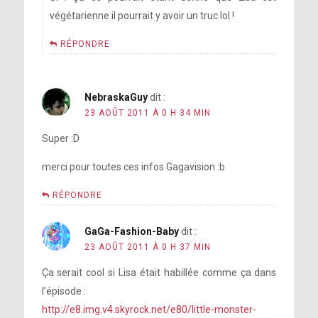
végétarienne il pourrait y avoir un truc lol !
RÉPONDRE
NebraskaGuy
dit :
23 AOÛT 2011 À 0 H 34 MIN
Super :D
merci pour toutes ces infos Gagavision :b
RÉPONDRE
GaGa-Fashion-Baby
dit :
23 AOÛT 2011 À 0 H 37 MIN
Ça serait cool si Lisa était habillée comme ça dans
l’épisode :
http://e8.img.v4.skyrock.net/e80/little-monster-