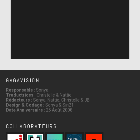
GAGAVISION
Responsable :
Sonya
Traductrices :
Christelle & Nattie
Rédacteurs :
Sonya, Nattie, Christelle & JB
Design & Codage :
Sonya & Sin21
Date Anniversaire :
25 Août 2008
COLLABORATEURS