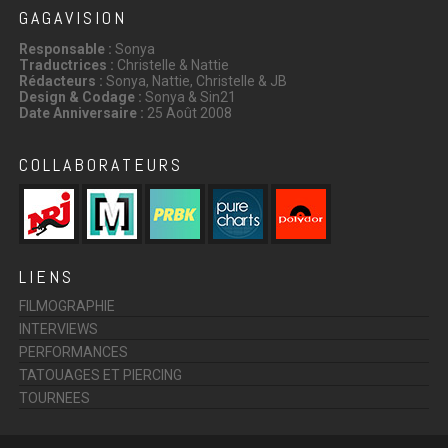
GAGAVISION
Responsable :
Sonya
Traductrices :
Christelle & Nattie
Rédacteurs :
Sonya, Nattie, Christelle & JB
Design & Codage :
Sonya & Sin21
Date Anniversaire :
25 Août 2008
COLLABORATEURS
LIENS
FILMOGRAPHIE
INTERVIEWS
PERFORMANCES
TATOUAGES ET PIERCING
TOURNEES