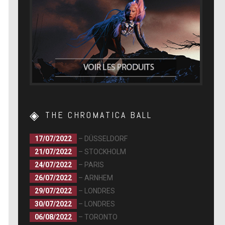
THE CHROMATICA BALL
17/07/2022
– DÜSSELDORF
21/07/2022
– STOCKHOLM
24/07/2022
– PARIS
26/07/2022
– ARNHEM
29/07/2022
– LONDRES
30/07/2022
– LONDRES
06/08/2022
– TORONTO