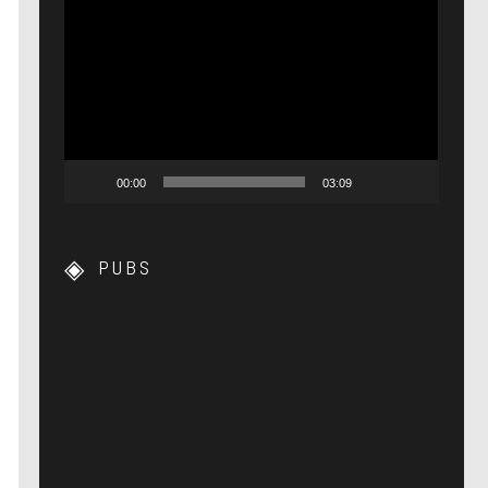
Lecteur
vidéo
00:00
03:09
PUBS