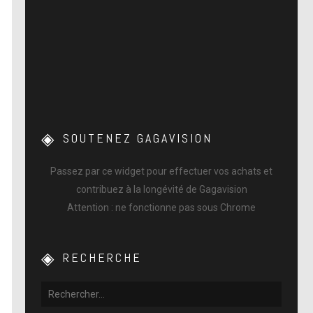
SOUTENEZ GAGAVISION
Passez par ce widget pour effectuer vos achats et
contribuez à la longévité de Gagavision
Attention : ne fonctionne pas sous Chrome
RECHERCHE