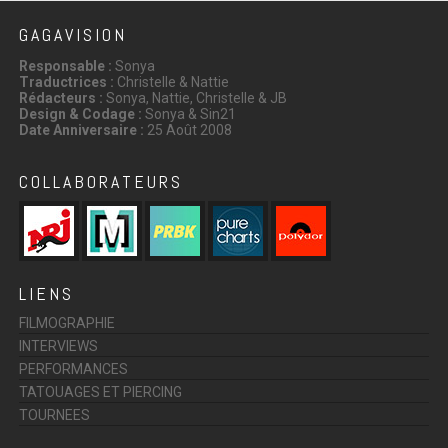
GAGAVISION
Responsable :
Sonya
Traductrices :
Christelle & Nattie
Rédacteurs :
Sonya, Nattie, Christelle & JB
Design & Codage :
Sonya & Sin21
Date Anniversaire :
25 Août 2008
COLLABORATEURS
LIENS
FILMOGRAPHIE
INTERVIEWS
PERFORMANCES
TATOUAGES ET PIERCING
TOURNEES