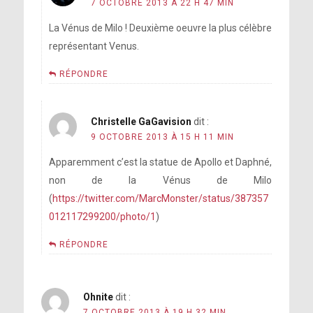
7 OCTOBRE 2013 À 22 H 47 MIN
La Vénus de Milo ! Deuxième oeuvre la plus célèbre
représentant Venus.
RÉPONDRE
Christelle GaGavision
dit :
9 OCTOBRE 2013 À 15 H 11 MIN
Apparemment c’est la statue de Apollo et Daphné,
non de la Vénus de Milo
(
https://twitter.com/MarcMonster/status/387357
012117299200/photo/1
)
RÉPONDRE
Ohnite
dit :
7 OCTOBRE 2013 À 19 H 32 MIN