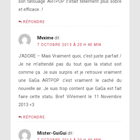
son tatouage ARTPOP c’était tellement plus sobre
et efficace…!
RÉPONDRE
Mvxime
dit :
7 OCTOBRE 2013 À 20 H 40 MIN
J’ADORE – Mais Vraiment quoi, c’est juste parfait /
Je ne m’attendé pas du tout que la statut soit
comme ça. Je suis surpris et je retrouve vraiment
une GaGa ARTPOP c’est vraiment le caché du
nouvelle air. Je suis trop content que GaGa est fait
faire cette statu. Bref ViVement le 11 Novembre
2013 <3
RÉPONDRE
Mister-GuiGui
dit :
7 OCTOBRE 2013 À 20 H 49 MIN