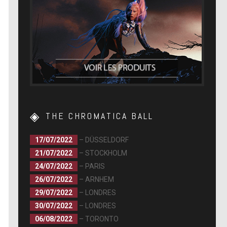
THE CHROMATICA BALL
17/07/2022
– DÜSSELDORF
21/07/2022
– STOCKHOLM
24/07/2022
– PARIS
26/07/2022
– ARNHEM
29/07/2022
– LONDRES
30/07/2022
– LONDRES
06/08/2022
– TORONTO