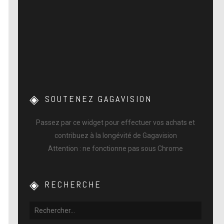
SOUTENEZ GAGAVISION
Passez par ce widget pour effectuer vos achats et
contribuez à la longévité de Gagavision
Attention : ne fonctionne pas sous Chrome
RECHERCHE