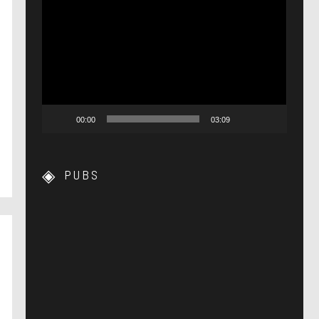
Lecteur
vidéo
00:00
03:09
PUBS