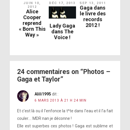
JUIN 10,
DÉC 17, 2013
SEP 13, 2011
Gaga dans
2012
Alice
le livre des
Cooper
records
reprend
2012 !
Lady Gaga
« Born This
dans The
Way »
Voice !
24 commentaires on “Photos –
Gaga et Taylor”
Alili1995
dit :
6 MARS 2013 À 21 H 24 MIN
Et c’est là ou il l’enfonce la t^te dans l’eau et il l’a fait
couler…. MDR nan je déconne !
Elle est superbes ces photos ! Gaga est sublime et