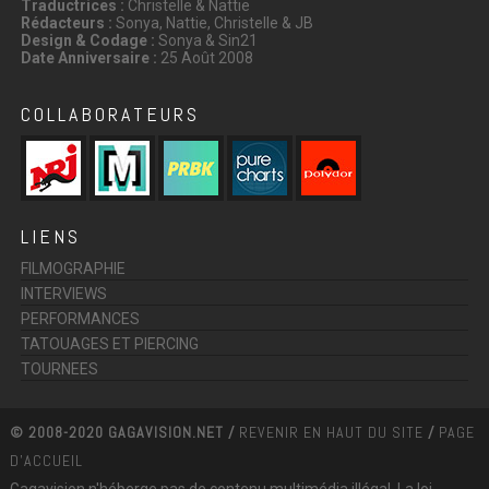
Traductrices :
Christelle & Nattie
Rédacteurs :
Sonya, Nattie, Christelle & JB
Design & Codage :
Sonya & Sin21
Date Anniversaire :
25 Août 2008
COLLABORATEURS
LIENS
FILMOGRAPHIE
INTERVIEWS
PERFORMANCES
TATOUAGES ET PIERCING
TOURNEES
© 2008-2020 GAGAVISION.NET /
REVENIR EN HAUT DU SITE
/
PAGE
D'ACCUEIL