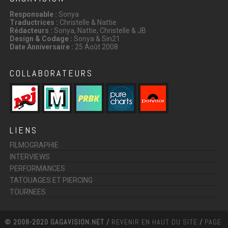
Responsable :
Sonya
Traductrices :
Christelle & Nattie
Rédacteurs :
Sonya, Nattie, Christelle & JB
Design & Codage :
Sonya & Sin21
Date Anniversaire :
25 Août 2008
COLLABORATEURS
LIENS
FILMOGRAPHIE
INTERVIEWS
PERFORMANCES
TATOUAGES ET PIERCING
TOURNEES
© 2008-2020 GAGAVISION.NET /
REVENIR EN HAUT DU SITE
/
PAGE