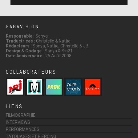
GAGAVISION
Responsable :
Sonya
Traductrices :
Christelle & Nattie
Rédacteurs :
Sonya, Nattie, Christelle & JB
Design & Codage :
Sonya & Sin21
Date Anniversaire :
25 Août 2008
COLLABORATEURS
LIENS
FILMOGRAPHIE
INTERVIEWS
PERFORMANCES
TATOUAGES ET PIERCING