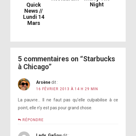
Night
Quick
News //
Lundi 14
Mars
5 commentaires on “Starbucks
à Chicago”
Arsène
dit :
16 FÉVRIER 2013 À 14 H 29 MIN
La pauvre… Il ne faut pas qu’elle culpabilise à ce
point, elle n’y est pas pour grand chose.
RÉPONDRE
Lady_GaGou
dit :