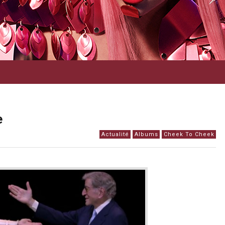
e
Actualité
Albums
Cheek To Cheek