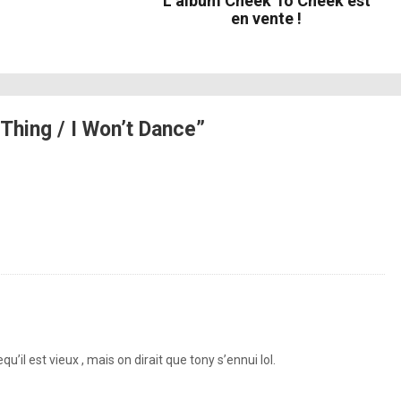
L’album Cheek To Cheek est
en vente !
Thing / I Won’t Dance”
’il est vieux , mais on dirait que tony s’ennui lol.