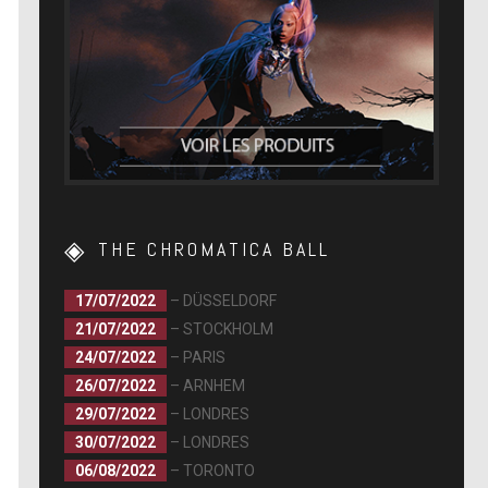
THE CHROMATICA BALL
17/07/2022
– DÜSSELDORF
21/07/2022
– STOCKHOLM
24/07/2022
– PARIS
26/07/2022
– ARNHEM
29/07/2022
– LONDRES
30/07/2022
– LONDRES
06/08/2022
– TORONTO