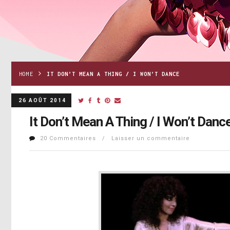
HOME
IT DON’T MEAN A THING / I WON’T DANCE
26 AOÛT 2014
It Don’t Mean A Thing / I Won’t Danc
20 Commentaires / Laisser un commentaire