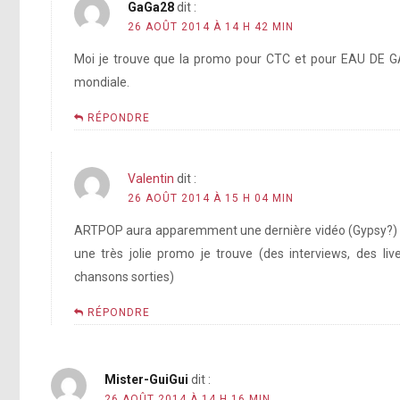
GaGa28
dit :
26 AOÛT 2014 À 14 H 42 MIN
Moi je trouve que la promo pour CTC et pour EAU DE G
mondiale.
RÉPONDRE
Valentin
dit :
26 AOÛT 2014 À 15 H 04 MIN
ARTPOP aura apparemment une dernière vidéo (Gypsy?) si
une très jolie promo je trouve (des interviews, des li
chansons sorties)
RÉPONDRE
Mister-GuiGui
dit :
26 AOÛT 2014 À 14 H 16 MIN