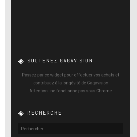
SOUTENEZ GAGAVISION
Passez par ce widget pour effectuer vos achats et
contribuez à la longévité de Gagavision
Attention : ne fonctionne pas sous Chrome
RECHERCHE