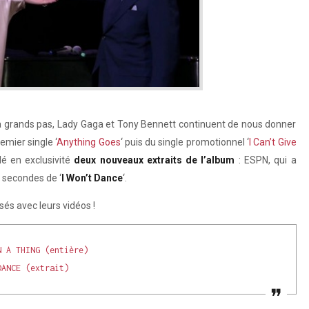
 à grands pas, Lady Gaga et Tony Bennett continuent de nous donner
emier single ‘
Anything Goes
‘ puis du single promotionnel ‘
I Can’t Give
lé en exclusivité
deux nouveaux extraits de l’album
: ESPN, qui a
s secondes de ‘
I Won’t Dance
‘.
és avec leurs vidéos !
N A THING (entière)
DANCE (extrait)