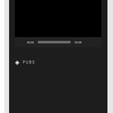
Lecteur
vidéo
00:00
03:09
PUBS