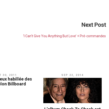
Next Post
‘I Can’t Give You Anything But Love’ + Pré-commandes
 30, 2011
SEP 22, 2014
eux habillée des
lon Billboard