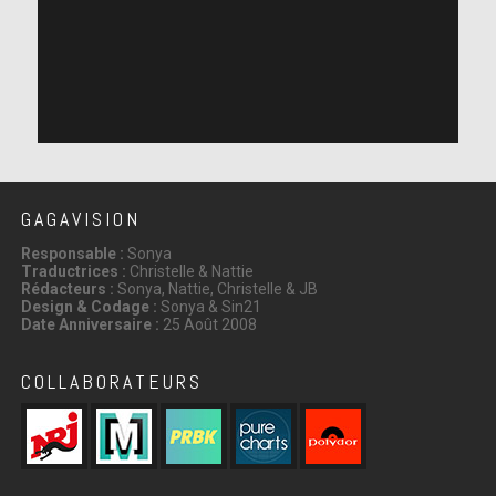
GAGAVISION
Responsable :
Sonya
Traductrices :
Christelle & Nattie
Rédacteurs :
Sonya, Nattie, Christelle & JB
Design & Codage :
Sonya & Sin21
Date Anniversaire :
25 Août 2008
COLLABORATEURS