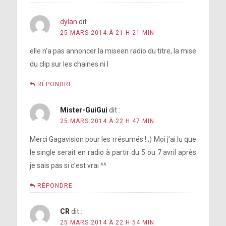
dylan
dit :
25 MARS 2014 À 21 H 21 MIN
elle n’a pas annoncer la miseen radio du titre, la mise
du clip sur les chaines ni l
RÉPONDRE
lorsqu’elle est en couple
© Résumé par Gagavision.net
Mister-GuiGui
dit :
25 MARS 2014 À 22 H 47 MIN
Merci Gagavision pour les rrésumés ! ;) Moi j’ai lu que
le single serait en radio à partir du 5 ou 7 avril après
je sais pas si c’est vrai ^^
le public ne
comprend jamais ses messages
RÉPONDRE
CR
dit :
25 MARS 2014 À 22 H 54 MIN