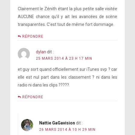
Clairement le Zénith étant la plus petite salle visitée
Interview :
AUCUNE chance qu’il y ait les avancées de scène
transparentes. C’est tout de même fort dommage.
RÉPONDRE
dylan
dit :
25 MARS 2014 À 23 H 17 MIN
Michael Jackson, Gandhi,
et guy sort quand officiellement sur iTunes svp ? car
Jesus (et John Lennon ?)
elle est nul part dans les classement ? ni dans les
radio ni dans les clips ?????
RÉPONDRE
© Résumé par Gagavision.net
Nattie GaGavision
dit :
26 MARS 2014 À 10 H 29 MIN