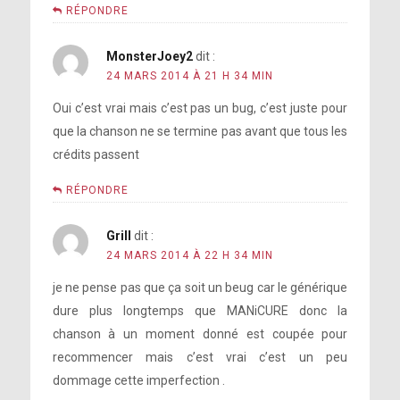
setlist de l’ARTPOP Ball
une de
RÉPONDRE
costumes à porter
ses tenues préférées
MonsterJoey2
dit :
© Résumé par Gagavision.net
des pensées ‘simples’
24 MARS 2014 À 21 H 34 MIN
Oui c’est vrai mais c’est pas un bug, c’est juste pour
que la chanson ne se termine pas avant que tous les
métaphore de sa vie
crédits passent
© Résumé par Gagavision.net
RÉPONDRE
du clip de
ses fans
Grill
dit :
sentiment d’être
G.U.Y.
l’ArtRAVE
24 MARS 2014 À 22 H 34 MIN
désorientée
je ne pense pas que ça soit un beug car le générique
dure plus longtemps que MANiCURE donc la
chanson à un moment donné est coupée pour
[voir ici]
recommencer mais c’est vrai c’est un peu
les crédits
dommage cette imperfection .