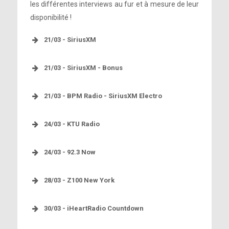
les différentes interviews au fur et à mesure de leur
disponibilité !
21/03 - SiriusXM
21/03 - SiriusXM - Bonus
Photos :
21/03 - BPM Radio - SiriusXM Electro
Interview :
24/03 - KTU Radio
Résumé français :
24/03 - 92.3 Now
sa tournée
Photos :
Zedd
28/03 - Z100 New York
Résumé français :
30/03 - iHeartRadio Countdown