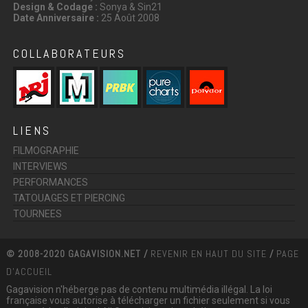
Design & Codage :
Sonya & Sin21
Date Anniversaire :
25 Août 2008
COLLABORATEURS
LIENS
FILMOGRAPHIE
INTERVIEWS
PERFORMANCES
TATOUAGES ET PIERCING
TOURNEES
© 2008-2020 GAGAVISION.NET /
REVENIR EN HAUT DU SITE
/
PAGE
D'ACCUEIL
Gagavision n'héberge pas de contenu multimédia illégal. La loi
française vous autorise à télécharger un fichier seulement si vous