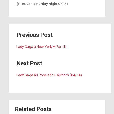
06/04 - Saturday Night Online
ouverte à toute interprétation
• Résumé français :
Résumé français :
Résumé :
Bruno Mars
Résumé français :
chansons à double-sens
Previous Post
sur la route
Lady Gaga à New York – Part III
les festivals
Next Post
Lady Gaga au Roseland Ballroom (04/04)
• Résumé français :
la salle du
une collaboration
Roseland
nageurs de
répète
Interview :
natation synchronisée
ses gardes du corps
Lorde
Related Posts
ses shows à