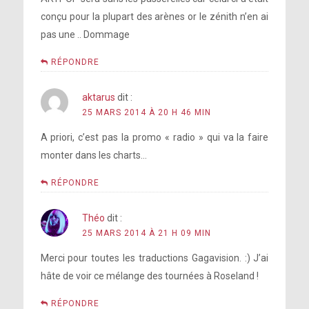
Lorde
Voir ici
conçu pour la plupart des arènes or le zénith n’en ai
le concept
pas une .. Dommage
de la chanson
RÉPONDRE
ses fans et la rébellion
restaurant de
la fermeture du Roseland Ballroom
créative
son père
aktarus
dit :
25 MARS 2014 À 20 H 46 MIN
A priori, c’est pas la promo « radio » qui va la faire
monter dans les charts…
© Résumé par Gagavision.net
RÉPONDRE
© Résumé par Gagavision.net
Théo
dit :
la performance de
25 MARS 2014 À 21 H 09 MIN
Swine
Merci pour toutes les traductions Gagavision. :) J’ai
hâte de voir ce mélange des tournées à Roseland !
© Résumé par Gagavision.net
Interview :
RÉPONDRE