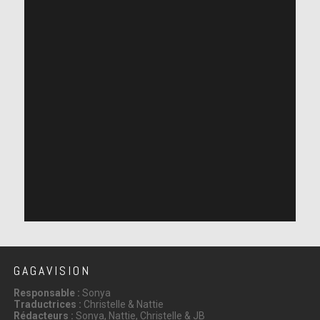
GAGAVISION
Responsable :
Sonya
Traductrices :
Christelle & Nattie
Rédacteurs :
Sonya, Nattie, Christelle & JB