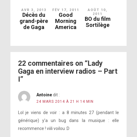
Roseland
AVR 3, 2013
FÉV 17, 2011
AOÛT 10,
Décès du
Good
2011
BO du film
DJs préférés de Gaga
grand-père
Morning
souvenir du dernier show à
Sortilège
de Gaga
America
Fête
Roseland
le
tournage
Lorsqu’elle écrit une chanson au
piano
22 commentaires on “Lady
Gaga en interview radios – Part
l’ArtRAVE
I”
Antoine
dit :
sa vision artistique
24 MARS 2014 À 21 H 14 MIN
Interview :
Lol je viens de voir : a 8 minutes 27 (pendant le
durée de la vidéo de
générique) y’a un bug dans la musique : elle
G.U.Y
Zedd
recommence ! viili voilou :D