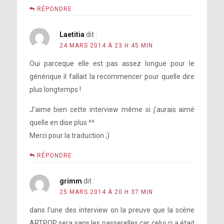
shows à Roseland
RÉPONDRE
Interview :
Laetitia
dit :
24 MARS 2014 À 23 H 45 MIN
Oui parceque elle est pas assez longue pour le
l’affiche du show
[voir
Venus
générique il fallait la recommencer pour quelle dire
ici]
plus longtemps !
sortir
Beyoncé
une vidéo «bêtisier»
J’aime bien cette interview même si j’aurais aimé
incognito dans la rue
quelle en dise plus ^^
Merci pour la traduction ;)
RÉPONDRE
Born Brave Bus
grimm
dit :
25 MARS 2014 À 20 H 37 MIN
dans l’une des interview on la preuve que la scène
ARTPOP sera sans les passerelles car celui ci a était