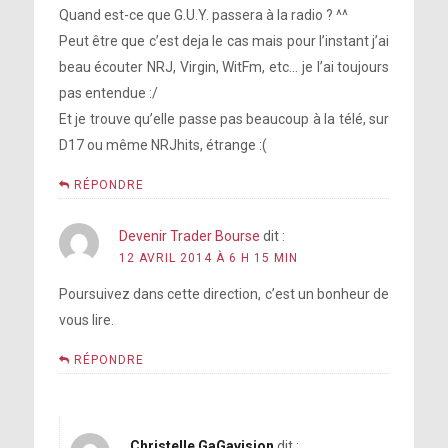
Quand est-ce que G.U.Y. passera à la radio ? ^^
Peut être que c’est deja le cas mais pour l’instant j’ai
beau écouter NRJ, Virgin, WitFm, etc… je l’ai toujours
pas entendue :/
Et je trouve qu’elle passe pas beaucoup à la télé, sur
D17 ou même NRJhits, étrange :(
RÉPONDRE
Devenir Trader Bourse
dit :
12 AVRIL 2014 À 6 H 15 MIN
Poursuivez dans cette direction, c’est un bonheur de
vous lire.
RÉPONDRE
Christelle GaGavision
dit :