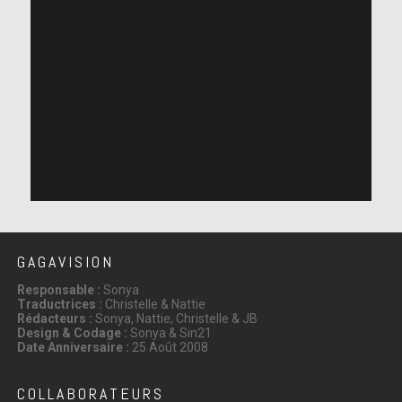
GAGAVISION
Responsable :
Sonya
Traductrices :
Christelle & Nattie
Rédacteurs :
Sonya, Nattie, Christelle & JB
Design & Codage :
Sonya & Sin21
Date Anniversaire :
25 Août 2008
COLLABORATEURS