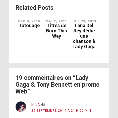
copain, il a épousé quelqu’un d’autre
Related Posts
SEP 8, 2010
MAI 2, 2011
JUIL 23, 2013
Tatouage
Titres de
Lana Del
Born This
Rey dédie
Way
une
chanson à
Lady Gaga
Your new album is called Cheek to Cheek
and you are collaborating with singer
j’étais sur
and jazz legend Tony Bennett. The album
cette machine à faire de l’argent qui
got released 20 days ago. It’s
19 commentaires on “Lady
n’en finissait pas.
something completely different than
Gaga & Tony Bennett en promo
what we’ve used to have you doing all
la
Web”
these years.
viande sur nos os n’a aucune sexualité,
aucune différence
KevA
dit :
29 SEPTEMBRE 2014 À 21 H 50 MIN