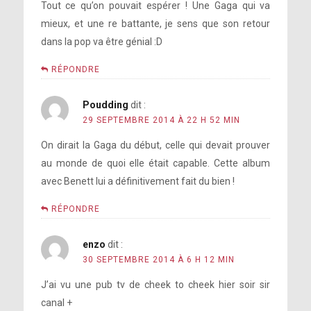
Tout ce qu’on pouvait espérer ! Une Gaga qui va
mieux, et une re battante, je sens que son retour
dans la pop va être génial :D
RÉPONDRE
Earlier this year it was all about
ArtPop and now Cheek to Cheek, which is
Nous
Poudding
dit :
totally different. Congrats! How is it
n’avons pas vu ou parlé à Lüc depuis
29 SEPTEMBRE 2014 À 22 H 52 MIN
going?
presque 2 ans
On dirait la Gaga du début, celle qui devait prouver
Déclarations de Tony Bennett
au monde de quoi elle était capable. Cette album
avec Benett lui a définitivement fait du bien !
RÉPONDRE
How has the fashion differed with the
il y
enzo
dit :
new album?
Je le chéris pour ce qu’il
avait quelque chose qui nous brisait le
30 SEPTEMBRE 2014 À 6 H 12 MIN
représente, la loyauté, la dévotion, et
coeur
J’ai vu une pub tv de cheek to cheek hier soir sir
la force que nous partageons
canal +