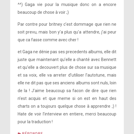
^^) Gaga vie pour la musique donc on a encore
beaucoup de chose à voir ;)
Par contre pour britney c’est dommage que rien ne
Let’s talk about the outfits. What do
soit prevu, mais bon y’a plus qu’a attendre, j’ai peur
you do with all of those glorious
que ca fasse comme avec cher !
clothes? Do you have an archive? It
must be incredible!
et Gaga ne dénie pas ses precedents albums, elle dit
juste que maintenant qu’elle a chanté avec Bennett
et qu’elle a decouvert plus de chose sur sa musique
et sa voix, elle va arreter d’utiliser l’autotune, mais
elle ne dit pas que ses anciens albums sont nuls, loin
de la ! J’aime beaucoup sa facon de dire que rien
n’est acquis et que meme si on est en haut des
That’s impressive.
charts on a toujours quelque chose à apprendre ;) !
Hate de voir l’interview en entiere, merci beaucoup
pour la traduction !
RÉPONDRE