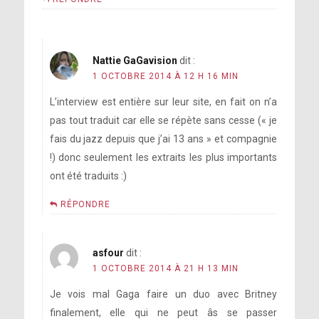
Qui sont tes influences musicales?
Nattie GaGavision
dit :
1 OCTOBRE 2014 À 12 H 16 MIN
L’interview est entière sur leur site, en fait on n’a
pas tout traduit car elle se répète sans cesse (« je
fais du jazz depuis que j’ai 13 ans » et compagnie
Not only are you fashion but also
!) donc seulement les extraits les plus importants
beauty. Any beauty tips to share?
ont été traduits :)
RÉPONDRE
Alors insinuez-vous que Madonna n’a pas
d’âme ?!
asfour
dit :
1 OCTOBRE 2014 À 21 H 13 MIN
Je vois mal Gaga faire un duo avec Britney
finalement, elle qui ne peut âs se passer
Après de nombreuses années, que