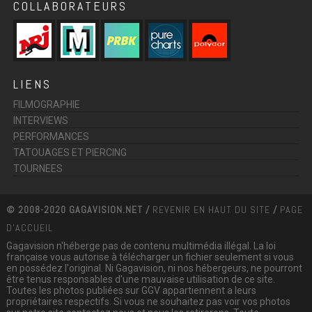
COLLABORATEURS
LIENS
FILMOGRAPHIE
INTERVIEWS
PERFORMANCES
TATOUAGES ET PIERCING
TOURNEES
© 2008-2020 GAGAVISION.NET /
REVENIR EN HAUT DU SITE
/
PAGE
D'ACCUEIL
Gagavision n'héberge pas de contenu multimédia illégal. La loi
française vous autorise à télécharger un fichier seulement si vous
en possédez l'original. Ni Gagavision, ni nos hébergeurs, ne pourront
être tenus responsables d'une mauvaise utilisation de ce site.
Toutes les photos publiées sur GGV appartiennent a leurs
propriétaires respectifs. Si vous ne souhaitez pas voir vos photos