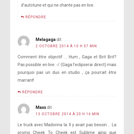
d’autotune et qui ne chante pas en live.
voudrais-tu que l’on retienne de toi ?
RÉPONDRE
Melagaga
dit :
2 OCTOBRE 2014 À 10 H 57 MIN
Comment être objectif … Hum , Gaga et Brit Brit?
Pas possible en live :-/ (Gaga l’eclipserai direct) mais
pourquoi pas un duo en studio , ça pourrait être
marrant!
RÉPONDRE
Maxx
dit :
13 OCTOBRE 2014 À 20 H 16 MIN
Le truck avec Madonna la. Il y avait pas besoin … La
promo Cheek To Cheek est Sublime ainsi que