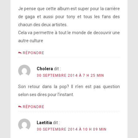
You recently had a new trumpet tattoo
Je pense que cette album est super pour la carrière
on your arm. Reports say that your
de gaga et aussi pour tony et tous les fans des
father was furious about it. Is it
chacun des deux artistes.
true?
Cela va permettre à tout le monde de decouvrir une
autre culture
RÉPONDRE
Cholera
dit :
30 SEPTEMBRE 2014 À 7 H 25 MIN
Son retour dans la pop? Il n’en est pas question
During the Born This Way Ball Tour you
selon ses dires pour l’instant.
broke your hip. This, plus exhaustion
RÉPONDRE
caused you to cancel it. You work non
stop. Do you do it for the money or is
Laetitia
dit :
it more of a personal need?
30 SEPTEMBRE 2014 À 10 H 09 MIN
Tes faiblesses deviennent tes