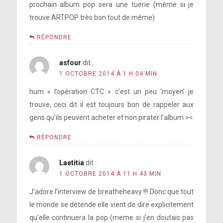
prochain album pop sera une tuerie (même si je
trouve ARTPOP très bon tout de même)
RÉPONDRE
asfour
dit :
1 OCTOBRE 2014 À 1 H 04 MIN
le succès est dans son
influence
hum « l’opération CTC » c’est un peu ‘moyen’ je
trouve, ceci dit il est toujours bon de rappeler aux
gens qu’ils peuvent acheter et non pirater l’album ><
Pendant le Born This Way Ball Tour, tu
RÉPONDRE
t’es cassé la hanche. Cela, ajouté à
l’épuisement, t’a obligée à annuler la
Laetitia
dit :
tournée. Tu travailles sans arrêt. Le
1 OCTOBRE 2014 À 11 H 43 MIN
fais-tu pour l’argent ou est-ce un
J’adore l’interview de breatheheavy !!! Donc que tout
besoin plus personnel ?
le monde se détende elle vient de dire explicitement
qu’elle continuera la pop (meme si j’en doutais pas