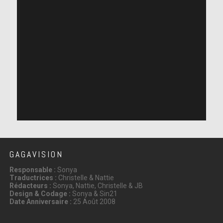
GAGAVISION
Responsable :
Sonya
Traductrices :
Christelle & Nattie
Rédacteurs :
Sonya, Nattie, Christelle & JB
Design & Codage :
Sonya & Sin21
Date Anniversaire :
25 Août 2008