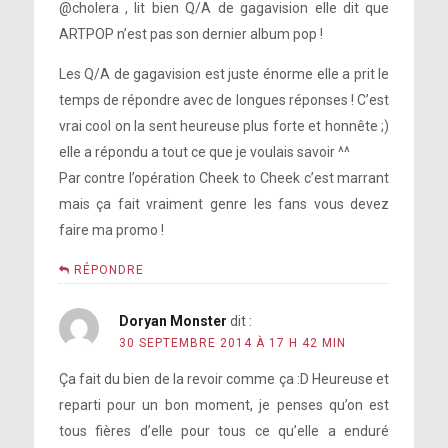
@cholera , lit bien Q/A de gagavision elle dit que
We caught your performance during New
triomphes
ARTPOP n’est pas son dernier album pop !
York Fashion Week, didn’t your sister
make that dress?
Je lui ai demandé si elle avait peur de
Les Q/A de gagavision est juste énorme elle a prit le
perdre sa ‘sobriété’ lorsqu’elle
temps de répondre avec de longues réponses ! C’est
recommencera à se concentrer sur la
vrai cool on la sent heureuse plus forte et honnête ;)
pop.
elle a répondu a tout ce que je voulais savoir ^^
Par contre l’opération Cheek to Cheek c’est marrant
mais ça fait vraiment genre les fans vous devez
faire ma promo !
je ne suis pas entièrement sobre
RÉPONDRE
Doryan Monster
dit :
You recently were asked about your
Je me sens de nouveau comme à
30 SEPTEMBRE 2014 À 17 H 42 MIN
style and said, “I’m a different
l’époque de ‘The Fame’
expression of the same woman.” Are you
Ça fait du bien de la revoir comme ça :D Heureuse et
channeling different women with these
reparti pour un bon moment, je penses qu’on est
varied looks?
tous fières d’elle pour tous ce qu’elle a enduré
The gay community loves you. Some would