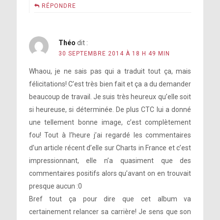
RÉPONDRE
Théo
dit :
30 SEPTEMBRE 2014 À 18 H 49 MIN
il
Whaou, je ne sais pas qui a traduit tout ça, mais
So, are you implying that Madonna has
n’y a rien de prévu pour le moment
félicitations! C’est très bien fait et ça a du demander
no soul?
beaucoup de travail. Je suis très heureux qu’elle soit
si heureuse, si déterminée. De plus CTC lui a donné
Does Tony ever comment on your look?
une tellement bonne image, c’est complètement
fou! Tout à l’heure j’ai regardé les commentaires
After many years, what’s the thing you
d’un article récent d’elle sur Charts in France et c’est
would want to follow you?
impressionnant, elle n’a quasiment que des
commentaires positifs alors qu’avant on en trouvait
presque aucun :0
Bref tout ça pour dire que cet album va
certainement relancer sa carrière! Je sens que son