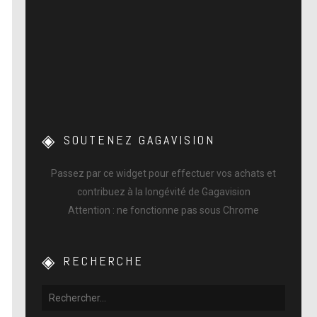
SOUTENEZ GAGAVISION
Passez par ce widget pour effectuer vos achats et
contribuez à la longévité de Gagavision
Attention : ne fonctionne pas sous Chrome
RECHERCHE