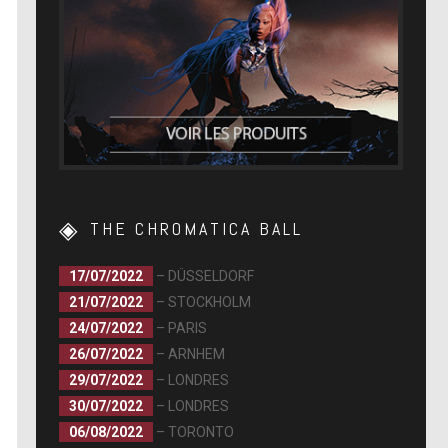
THE CHROMATICA BALL
17/07/2022
– DÜSSELDORF
21/07/2022
– STOCKHOLM
24/07/2022
– PARIS
26/07/2022
– ARNHEM
29/07/2022
– LONDRES
30/07/2022
– LONDRES
06/08/2022
– TORONTO