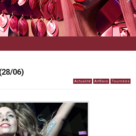
 (28/06)
Actualité
ArtRave
Tournées