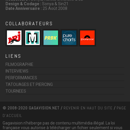
Design & Codage :
Sonya & Sin21
Date Anniversaire :
25 Août 2008
COLLABORATEURS
LIENS
FILMOGRAPHIE
INTERVIEWS
PERFORMANCES
TATOUAGES ET PIERCING
TOURNEES
© 2008-2020 GAGAVISION.NET /
REVENIR EN HAUT DU SITE
/
PAGE
D'ACCUEIL
Gagavision n'héberge pas de contenu multimédia illégal. La loi
française vous autorise à télécharger un fichier seulement si vous