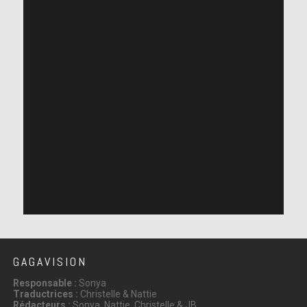
GAGAVISION
Responsable :
Sonya
Traductrices :
Christelle & Nattie
Rédacteurs :
Sonya, Nattie, Christelle & JB