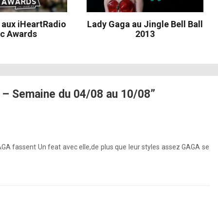
pic.twitter.com/e6XS7G1EHW
 aux iHeartRadio
Lady Gaga au Jingle Bell Ball
c Awards
2013
http://binged.it/1srpYLi
 – Semaine du 04/08 au 10/08”
http://binged.it/1srpYLi
GA fassent Un feat avec elle,de plus que leur styles assez GAGA se