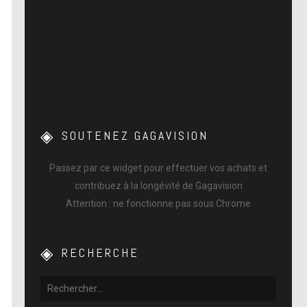
SOUTENEZ GAGAVISION
Passez par ce widget pour effectuer vos achats et
contribuez à la longévité de Gagavision
Attention : ne fonctionne pas sous Chrome
RECHERCHE