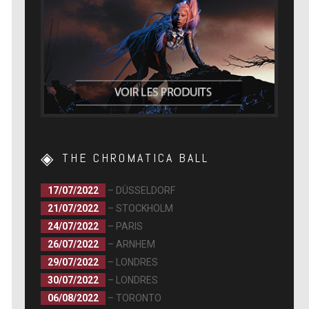
THE CHROMATICA BALL
17/07/2022
– DÜSSELDORF
21/07/2022
– STOCKHOLM
24/07/2022
– PARIS
26/07/2022
– ARNHEM
29/07/2022
– LONDRES
30/07/2022
– LONDRES
06/08/2022
– TORONTO