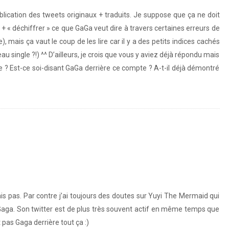
ublication des tweets originaux + traduits. Je suppose que ça ne doit
s + « déchiffrer » ce que GaGa veut dire à travers certaines erreurs de
 mais ça vaut le coup de les lire car il y a des petits indices cachés
Sw5XgJFKH/
u single ?!) ^^ D’ailleurs, je crois que vous y aviez déjà répondu mais
de ? Est-ce soi-disant GaGa derrière ce compte ? A-t-il déjà démontré
Sw5XgJFKH/
http://fb.me/3G1OE6FQ4
is pas. Par contre j’ai toujours des doutes sur Yuyi The Mermaid qui
Gaga. Son twitter est de plus très souvent actif en même temps que
http://fb.me/3G1OE6FQ4
 pas Gaga derrière tout ça :)