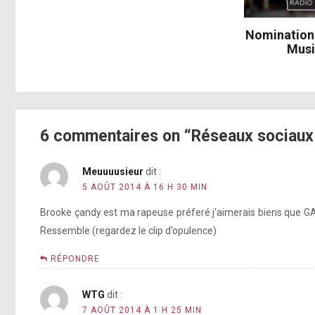
[photo]
Nomination
[photo]
Musi
[photo]
[photo]
[photo]
http://instagram.com/p/rYtKd-pFOs/
6 commentaires on “Réseaux sociaux
[photo]
Meuuuusieur
dit :
http://instagram.com/p/rYtKd-pFOs/
5 AOÛT 2014 À 16 H 30 MIN
[photo]
[photo]
Brooke çandy est ma rapeuse préferé j’aimerais biens que GA
[photo]
Ressemble (regardez le clip d’opulence)
[photo]
[photo]
RÉPONDRE
[photo]
WTG
dit :
7 AOÛT 2014 À 1 H 25 MIN