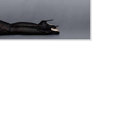
ram.com/p/raH3ljpFGV/