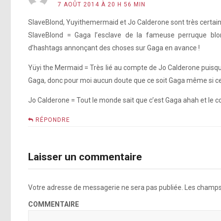
7 AOÛT 2014 À 20 H 56 MIN
pic.twitter.com/Jems48f9AU
SlaveBlond, Yuyithemermaid et Jo Calderone sont très certain
SlaveBlond = Gaga l’esclave de la fameuse perruque bl
d’hashtags annonçant des choses sur Gaga en avance !
Yüyi the Mermaid = Très lié au compte de Jo Calderone puisqu
Gaga, donc pour moi aucun doute que ce soit Gaga même si ce
[photo]
Jo Calderone = Tout le monde sait que c’est Gaga ahah et le co
RÉPONDRE
[photo]
Laisser un commentaire
Votre adresse de messagerie ne sera pas publiée.
Les champs 
COMMENTAIRE