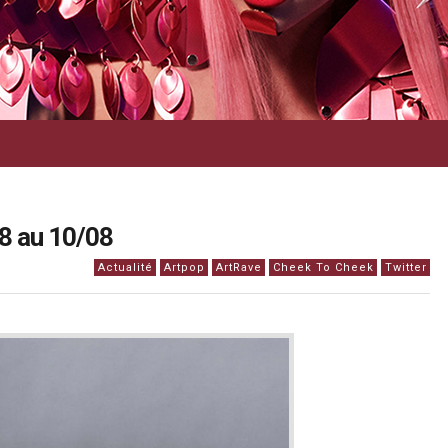
8 au 10/08
Actualité
Artpop
ArtRave
Cheek To Cheek
Twitter