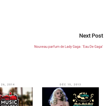
tagram.com/p/raH3ljpFGV/
Next Post
Nouveau parfum de Lady Gaga : ‘Eau De Gaga’
 26, 2014
DÉC 15, 2013