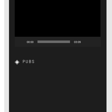
Lecteur
vidéo
00:00
03:09
PUBS