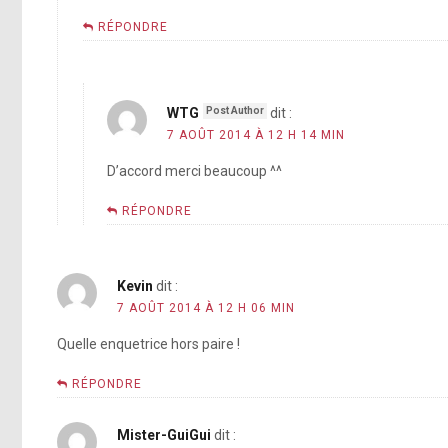
RÉPONDRE
Harper Lee
WTG
dit :
7 AOÛT 2014 À 12 H 14 MIN
D’accord merci beaucoup ^^
RÉPONDRE
Kevin
dit :
7 AOÛT 2014 À 12 H 06 MIN
Quelle enquetrice hors paire !
pic.twitter.com/Jems48f9AU
RÉPONDRE
Mister-GuiGui
dit :