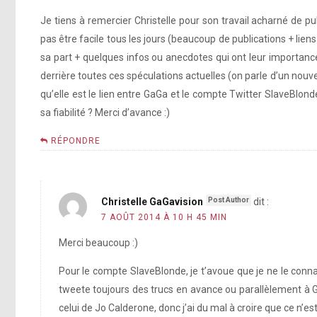
Je tiens à remercier Christelle pour son travail acharné de p
http://instagram.com/p/riw4bkJFOQ/
pas être facile tous les jours (beaucoup de publications + lien
sa part + quelques infos ou anecdotes qui ont leur importance),
http://instagram.com/p/r
derrière toutes ces spéculations actuelles (on parle d’un nouvea
qu’elle est le lien entre GaGa et le compte Twitter SlaveBlon
[photo]
http://instagram.com/p/riw4bkJFOQ/
sa fiabilité ? Merci d’avance :)
http://instagram.com/p/r
RÉPONDRE
[photo]
[photo]
Christelle GaGavision
dit :
7 AOÛT 2014 À 10 H 45 MIN
Merci beaucoup :)
[photo]
Pour le compte SlaveBlonde, je t’avoue que je ne le conna
tweete toujours des trucs en avance ou parallèlement à 
celui de Jo Calderone, donc j’ai du mal à croire que ce n’est