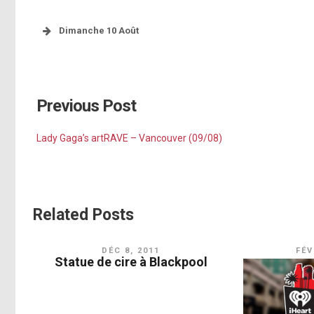
Dimanche 10 Août
http://instagram.com/p/rfP6DsJFJX/
http://ins
[photo]
Previous Post
[photo]
[photo]
Lady Gaga’s artRAVE – Vancouver (09/08)
[photo]
[photo]
Related Posts
[photo]
DÉC 8, 2011
FÉV
[photo]
Statue de cire à Blackpool
[photo]
[photo]
[photo]
[photo]
pic.twitter.com/sIbHMY9YVf