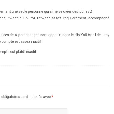
ement une seule personne qui aime se créer des icônes ;)
onde, tweet ou plutôt retweet assez régulièrement accompagné
e ces deux personnages sont apparus dans le clip Yoü And I de Lady
 compte est assez inactif
mpte est plutôt inactif
http://ift.tt/1o7z6ob
obligatoires sont indiqués avec
*