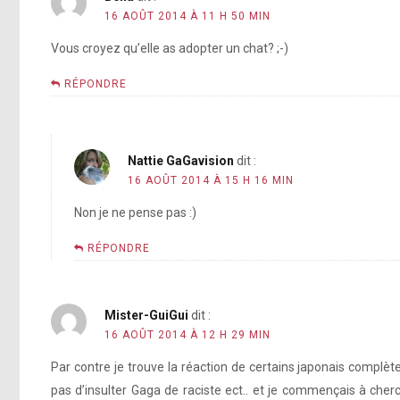
pic.twitter.com/zv66cTpE0I
16 AOÛT 2014 À 11 H 50 MIN
http://instagram.c
[photo]
Vous croyez qu’elle as adopter un chat? ;-)
ht
[photo]
RÉPONDRE
[photo]
http://in
[photo]
[photo]
Nattie GaGavision
dit :
[photo]
16 AOÛT 2014 À 15 H 16 MIN
[photo]
Non je ne pense pas :)
[photo]
Hannibal Lec
RÉPONDRE
[photo]
Mister-GuiGui
dit :
16 AOÛT 2014 À 12 H 29 MIN
http://instagram.com/p/rmZ0I
[photo]
http://instagram.com/p/rwEdtxpFFQ/
Par contre je trouve la réaction de certains japonais complète
pas d’insulter Gaga de raciste ect.. et je commençais à cher
[photo]