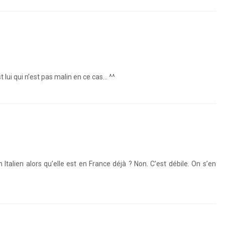
lui qui n’est pas malin en ce cas… ^^
com/p/rszx2bJFB_/
 Italien alors qu’elle est en France déjà ? Non. C’est débile. On s’en
stagram.com/p/rszx2bJFB_/