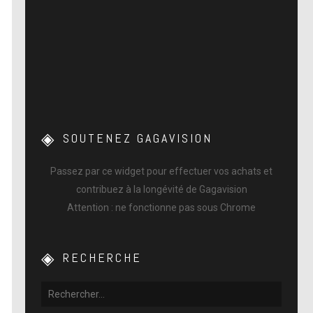
SOUTENEZ GAGAVISION
Passez par ce widget pour effectuer vos achats et
contribuez à la longévité de Gagavision
Attention : ne fonctionne pas sous Chrome
RECHERCHE