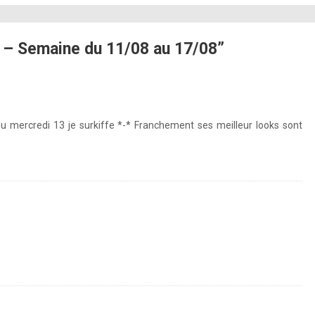
 – Semaine du 11/08 au 17/08”
u mercredi 13 je surkiffe *-* Franchement ses meilleur looks sont
instagram.com/p/rkS_HaJFPf/
http://instagram.com/p/rrErg1JFAe/
http://instagram.com/p/rrErg1JFAe/
agram.com/p/rmCqklJFK4/