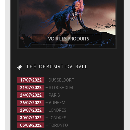
THE CHROMATICA BALL
17/07/2022
– DÜSSELDORF
21/07/2022
– STOCKHOLM
24/07/2022
– PARIS
26/07/2022
– ARNHEM
29/07/2022
– LONDRES
30/07/2022
– LONDRES
06/08/2022
– TORONTO