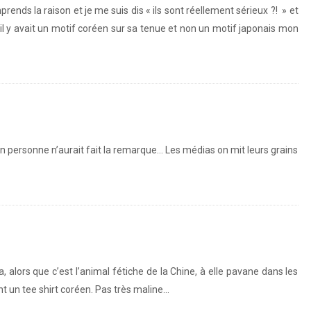
rends la raison et je me suis dis « ils sont réellement sérieux ?! » et
p/rmZ0ItpFIs/
equ’il y avait un motif coréen sur sa tenue et non un motif japonais mon
sinon personne n’aurait fait la remarque… Les médias on mit leurs grains
http://instagram.com/p/rsydVcpFP9/
, alors que c’est l’animal fétiche de la Chine, à elle pavane dans les
t un tee shirt coréen. Pas très maline…