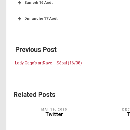
Samedi 16 Août
[photo]
pic.twitter.com/t6HGbQVXup
[photo]
Dimanche 17 Août
[photo]
Previous Post
pic.twitter.com/t6HGbQVXup
http://instagram.com/p/r
http://instagram.com/p/rnuqhGJFDp/
Lady Gaga’s artRave – Séoul (16/08)
http://inst
http
Related Posts
[photo]
pic.twitter.com/sUKTpjwWjP
http://instagram.com/p/rnwi8kJFFy/
MAI 19, 2010
DÉC
http://instagram.com/p/rmBqEOpFKH/
Twitter
T
AZABU
[photo]
http://instagram.com/p/rrlujyJFLA/