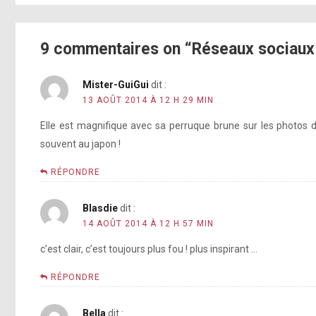
http://instagram.com/p/rkRkYrpFNC/
http://instagram.com/p/rnwi8kJFFy/
http://instagram.com/p/rmBqEOpFKH/
pic.twitter.com/qE0H1IBfyf
http://instagram.com/p/rvYMKCpFJd/
9 commentaires on “Réseaux sociaux
[photo]
http://instagram.com/p/rkRkYrpFNC/
Mister-GuiGui
dit :
13 AOÛT 2014 À 12 H 29 MIN
[photo]
http://instagram.com/p/rvYMKCpFJd/
[photo]
pic.twitter.com/qE0H1IBfyf
Elle est magnifique avec sa perruque brune sur les photos d
http://instagram.com/p/rmCUmgJFKn/
souvent au japon !
http://
RÉPONDRE
[photo]
[photo]
Blasdie
dit :
http://instagram.com/p/rmCUmgJFKn/
[photo]
14 AOÛT 2014 À 12 H 57 MIN
http://instagram.com/p/rkS_HaJFPf/
c’est clair, c’est toujours plus fou ! plus inspirant …
pic.twitter.com/zv66cTpE0I
[photo]
RÉPONDRE
[photo]
http://inst
Bella
dit :