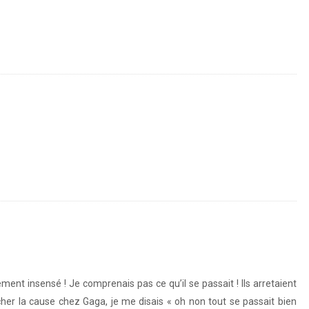
om/p/rkTJmhpFPz/
tp://instagram.com/p/rmCqklJFK4/
stagram.com/p/rkTJmhpFPz/
http://instagram.com/p/roRfuipFJp/
http://youtu.be/NjAVzv-dlzs
ter
http://instagram.com/p/roRfuipFJp/
http://youtu.be/NjAVzv-dlzs
http://instagram.com/p/rwEdtxpFFQ/
tpFIs/
ment insensé ! Je comprenais pas ce qu’il se passait ! Ils arretaient
cher la cause chez Gaga, je me disais « oh non tout se passait bien