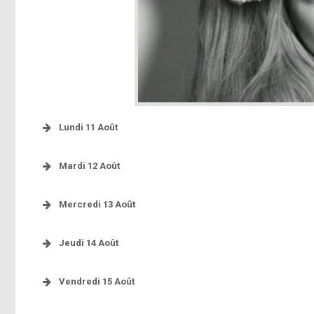
Lundi 11 Août
[photo]
Mardi 12 Août
Mercredi 13 Août
[photo]
[photo]
Jeudi 14 Août
[photo]
Vendredi 15 Août
[photo]
Roppongi
[photo]