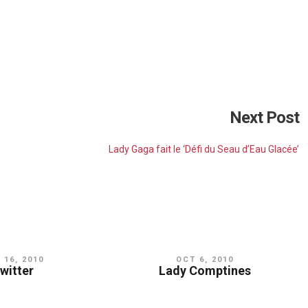
http://instagram.com/p/rnuqhGJFDp/
http://instagram.com/p/ryq8xUpFGt/
Next Post
http://instagram.com/p/ryq8xUpFGt/
kRaABJFMu/
Lady Gaga fait le ‘Défi du Seau d’Eau Glacée’
agram.com/p/rkRaABJFMu/
://instagram.com/p/rrlujyJFLA/
 16, 2010
OCT 6, 2010
witter
Lady Comptines