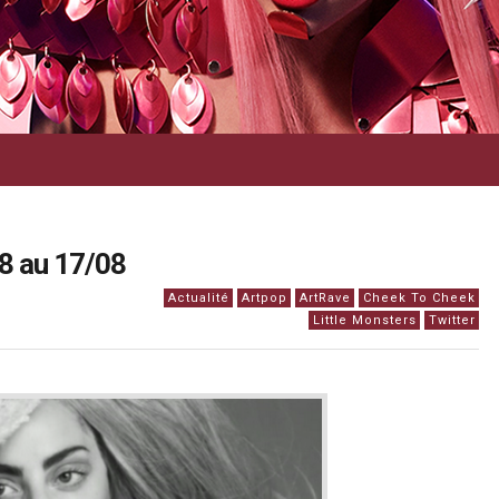
8 au 17/08
Actualité
Artpop
ArtRave
Cheek To Cheek
Little Monsters
Twitter