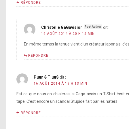
RÉPONDRE
[photo]
[vidéo]
Christelle GaGavision
dit :
[photo]
16 AOÛT 2014 À 20 H 15 MIN
En même temps la tenue vient d’un créateur japonais, c’est 
RÉPONDRE
http://instagram.
PuunK-TiuuS
dit :
16 AOÛT 2014 À 19 H 13 MIN
Est ce que nous on chialerais si Gaga avais un T-Shirt écrit en
http://in
tape. C’est encore un scandal Stupide fait par les haters
RÉPONDRE
http://Instagram.com/p/rwxcVGlhNA/