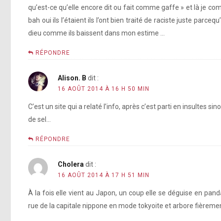
qu’est-ce qu’elle encore dit ou fait comme gaffe » et là je comp
http://instagram.com/
[photo]
bah oui ils l’étaient ils l’ont bien traité de raciste juste parc
Sharknado
dieu comme ils baissent dans mon estime …
[photo]
RÉPONDRE
[photo]
Alison. B
dit :
16 AOÛT 2014 À 16 H 50 MIN
pic.twitter.com/WnHesYns2O
C’est un site qui a relaté l’info, après c’est parti en insultes 
[photo]
de sel…
RÉPONDRE
pic.twitter.com/WnHesYns2O
Cholera
dit :
http://instagram.com/p/rsydVcpFP9/
[photo]
16 AOÛT 2014 À 17 H 51 MIN
À la fois elle vient au Japon, un coup elle se déguise en panda
[vidéo]
rue de la capitale nippone en mode tokyoite et arbore fièremen
[photo]
shabu shabu