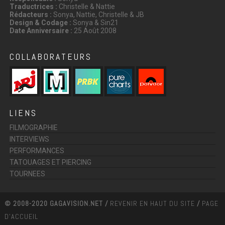
Traductrices :
Christelle & Nattie
Rédacteurs :
Sonya, Nattie, Christelle & JB
Design & Codage :
Sonya & Sin21
Date Anniversaire :
25 Août 2008
COLLABORATEURS
LIENS
FILMOGRAPHIE
INTERVIEWS
PERFORMANCES
TATOUAGES ET PIERCING
TOURNEES
© 2008-2020 GAGAVISION.NET /
REVENIR EN HAUT DU SITE
/
PAGE
D'ACCUEIL