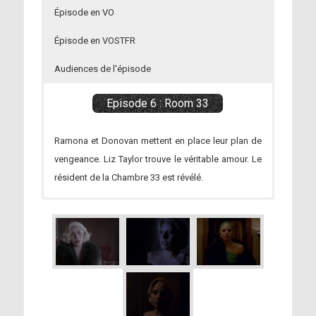
Épisode en VO
Épisode en VOSTFR
Audiences de l'épisode
Episode 6 : Room 33
Ramona et Donovan mettent en place leur plan de
vengeance. Liz Taylor trouve le véritable amour. Le
résident de la Chambre 33 est révélé.
Audiences US
Streaming
Streaming
Audiences TV :
[Lecteur streaming // Sans pubs]
[Lecteur streaming // Sans pubs]
2,64 millions de personnes
Téléchargement
Téléchargement
MKV HD 720p