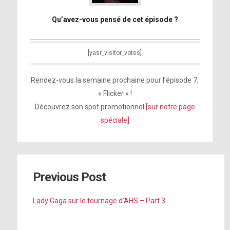
[MegaUpload]
//
[MightyUpload]
[Uptobox]
//
[1fichier]
//
[Uploaded]
Qu’avez-vous pensé de cet épisode ?
AVI HDTV
[Uptobox]
//
[1fichier]
//
[Uploaded]
//
[Torrent]
[yasr_visitor_votes]
Rendez-vous la semaine prochaine pour l’épisode 7,
« Flicker » !
Découvrez son spot promotionnel
[sur notre page
spéciale]
Previous Post
Lady Gaga sur le tournage d’AHS – Part 3