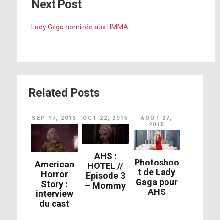
Next Post
Lady Gaga nominée aux HMMA
Related Posts
SEP 17, 2015
OCT 22, 2015
AOÛT 27,
2015
AHS :
Photoshoo
American
HOTEL //
t de Lady
Horror
Episode 3
Gaga pour
Story :
– Mommy
AHS
interview
du cast