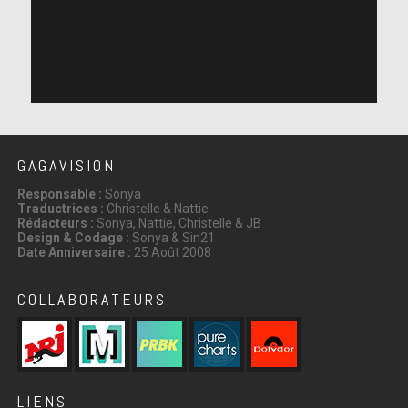
GAGAVISION
Responsable :
Sonya
Traductrices :
Christelle & Nattie
Rédacteurs :
Sonya, Nattie, Christelle & JB
Design & Codage :
Sonya & Sin21
Date Anniversaire :
25 Août 2008
COLLABORATEURS
LIENS