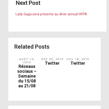
Next Post
Lady Gaga sera présente au dîner annuel HFPA
[photo]
https://instagram.com/p/6BDeYYpFKB/
https://instagram.com/p/6MGGSipFDE/
[photo]
[photo]
Related Posts
https://instagram.com/p/6MGGSipFDE/
[photo]
AOÛT 19,
SEP 30, 2010
JUIL 18, 2010
Twitter
Twitter
2016
Réseaux
sociaux –
Semaine
[photo]
du 15/08
https://instagram.com/p/6MP1jYpFB8/
au 21/08