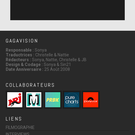
GAGAVISION
Responsable :
Sonya
Traductrices :
Christelle & Nattie
Rédacteurs :
Sonya, Nattie, Christelle & JB
Design & Codage :
Sonya & Sin21
Date Anniversaire :
25 Août 2008
COLLABORATEURS
LIENS
FILMOGRAPHIE
INTERVIEWS