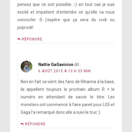
pensez que ce soit possible :-) en tout cas je suis
excité et impatient d’entendre ce qu’elle va nous
concocter :D j’espère que ça sera du rock ou
https://instagram.com/p/6ETuJbpFOn/
poprock!
RÉPONDRE
Nattie GaGavision
dit :
6 AOÛT 2015 À 13 H 33 MIN
https://instagram.com/p/6EdYQxJFNK/
Non en fait ca vient des fans de Rihanna à la base,
ils appellent toujours le prochain album R + le
numéro en attendant de savoir le titre. Les
monsters ont commencé à faire pareil pour LG5 et
Gaga l’a remarqué donc elle a suivi le truc :)
https://instagram.com/p/6EdYQxJFNK/
RÉPONDRE