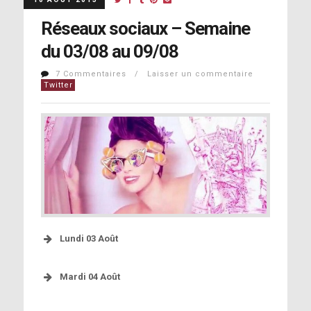
Réseaux sociaux – Semaine
du 03/08 au 09/08
7 Commentaires / Laisser un commentaire
Twitter
Lundi 03 Août
https://instagram.com/p/57YpbKJFF5/
Mardi 04 Août