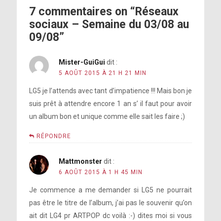
7 commentaires on “Réseaux
[photo]
sociaux – Semaine du 03/08 au
09/08”
Mister-GuiGui
dit :
5 AOÛT 2015 À 21 H 21 MIN
https://instagram.com/p/6DTc33JFKp/
LG5 je l’attends avec tant d’impatience !!! Mais bon je
suis prêt à attendre encore 1 an s’ il faut pour avoir
un album bon et unique comme elle sait les faire ;)
RÉPONDRE
https://instagram.com/p/6DTmwoJFK-/
Mattmonster
dit :
6 AOÛT 2015 À 1 H 45 MIN
Je commence a me demander si LG5 ne pourrait
https://instagram.com/p/6ETuJbpFOn/
pas être le titre de l’album, j’ai pas le souvenir qu’on
ait dit LG4 pr ARTPOP dc voilà :-) dites moi si vous