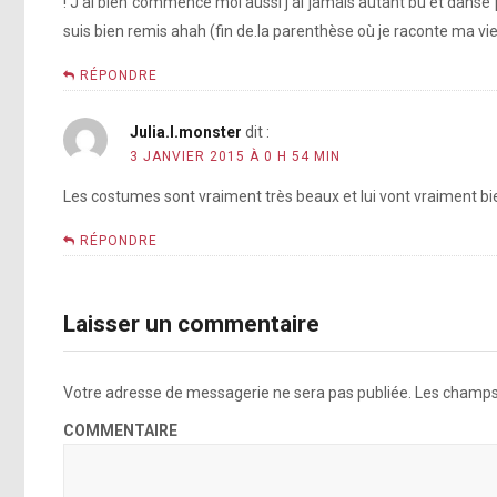
! J’ai bien commencé moi aussi j’ai jamais autant bu et dansé p
suis bien remis ahah (fin de.la parenthèse où je raconte ma vi
RÉPONDRE
Julia.l.monster
dit :
[photo]
3 JANVIER 2015 À 0 H 54 MIN
http://popcrush.com/lady-gaga-bruno-mars-sting-songs
Les costumes sont vraiment très beaux et lui vont vraiment bie
RÉPONDRE
[photo]
Laisser un commentaire
http://popcrush.com/lady-gaga-bruno-mars-sting-songs
Votre adresse de messagerie ne sera pas publiée.
Les champs 
COMMENTAIRE
http://variety.com/2015/biz/news/lady-gaga-tony-benn
rings-in-new-year-1201390553/