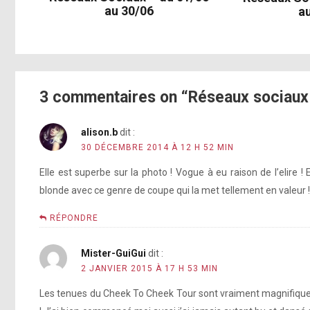
au 30/06
a
[photo]
http://instagram.com/p/xYG6gyJFKe/
[photo]
3 commentaires on “Réseaux sociaux
[photo]
http://instagram.com/p/xYG6gyJFKe/
alison.b
dit :
30 DÉCEMBRE 2014 À 12 H 52 MIN
Elle est superbe sur la photo ! Vogue à eu raison de l’elire !
blonde avec ce genre de coupe qui la met tellement en valeur ! 
[vidéo]
RÉPONDRE
[vi
Mister-GuiGui
dit :
2 JANVIER 2015 À 17 H 53 MIN
Les tenues du Cheek To Cheek Tour sont vraiment magnifique
[vidéo]