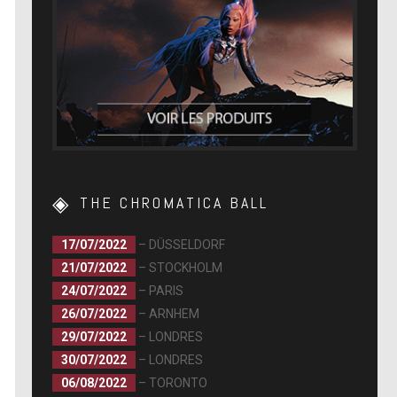
THE CHROMATICA BALL
17/07/2022
– DÜSSELDORF
21/07/2022
– STOCKHOLM
24/07/2022
– PARIS
26/07/2022
– ARNHEM
29/07/2022
– LONDRES
30/07/2022
– LONDRES
06/08/2022
– TORONTO