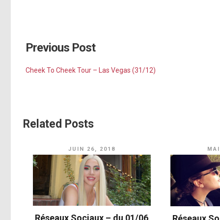
http://instagram.com/p/xR5klnpFCO/
[photo]
[photo]
Previous Post
[photo]
[photo]
Cheek To Cheek Tour – Las Vegas (31/12)
[photo]
Related Posts
http://instagram.com/p/xXN1xtpFP6/
[photo]
JUIN 26, 2018
MAI
http://instagram.com/p/xXN1xtpFP6/
http://usm.ag/1zrP7Wg
[photo]
Réseaux Sociaux – du 01/06
Réseaux So