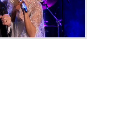
http://instagram.com/p/xKOTqDpFDs/
http://instagram.com/p/xKOTqDpFDs/
oto]