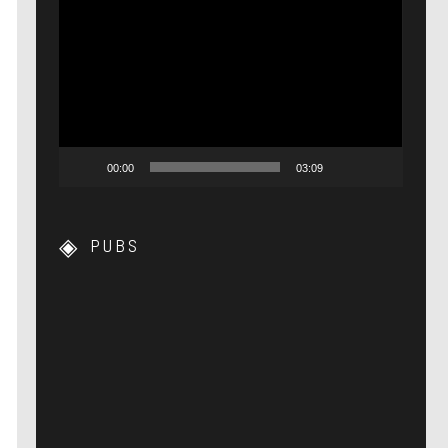
Lecteur
vidéo
00:00
03:09
PUBS