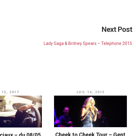
[photo]
Next Post
[photo]
Lady Gaga & Britney Spears – Telephone 2015
http://usm.ag/1zrP7Wg
[photo]
 15, 2017
JUIL 14, 2015
Cheek to Cheek Tour – Gent
ciaux – du 08/05