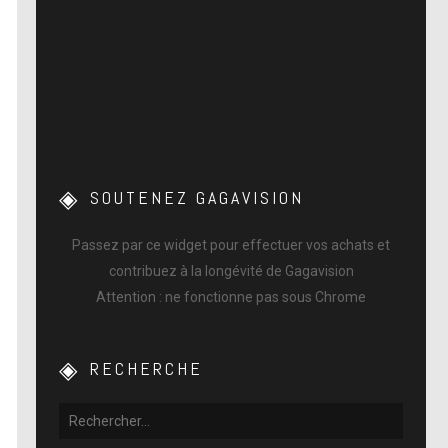
SOUTENEZ GAGAVISION
Passez par ce widget pour effectuer vos achats et
contribuez à la longévité de Gagavision
Attention : ne fonctionne pas sous Chrome
RECHERCHE