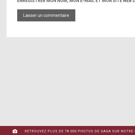
ENREGISTRER MON NOM, MON E-MAIL ET MON SITE WEB
http://instagram.com/p/xQXt
http://gagamedia.net/?p=20716
[photo]
http://gagamedia.net/?p=20716
RETROUVEZ PLUS DE 78 000 PHOTOS DE GAGA SUR NOTRE 