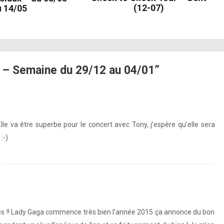
(12-07)
u 14/05
[photo]
[photo]
[photo]
 – Semaine du 29/12 au 04/01”
 Elle va être superbe pour le concert avec Tony, j’espère qu’elle sera
:-)
déo]
s !! Lady Gaga commence très bien l’année 2015 ça annonce du bon
[vidéo]