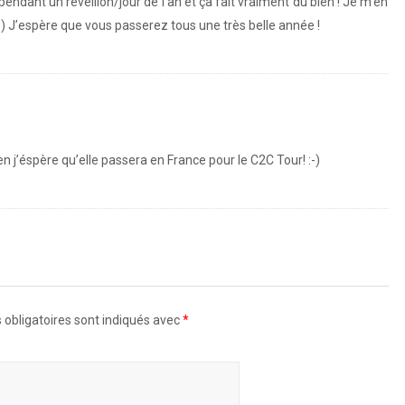
endant un réveillon/jour de l’an et ça fait vraiment du bien ! Je m’en
e) J’espère que vous passerez tous une très belle année !
-videos/
n j’éspère qu’elle passera en France pour le C2C Tour! :-)
-videos/
obligatoires sont indiqués avec
*
ett-make-perfect-dance-partners-as-cheek-to-cheek-tour-