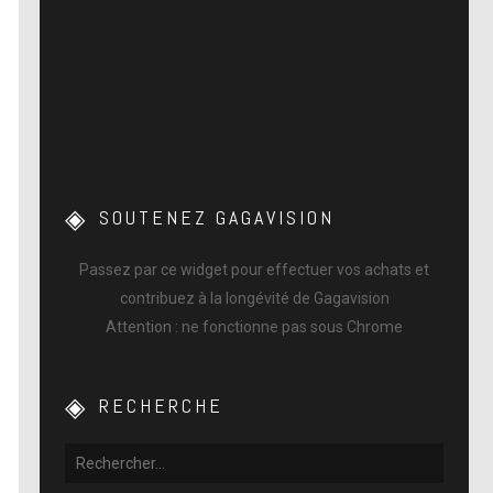
SOUTENEZ GAGAVISION
Passez par ce widget pour effectuer vos achats et
contribuez à la longévité de Gagavision
Attention : ne fonctionne pas sous Chrome
RECHERCHE