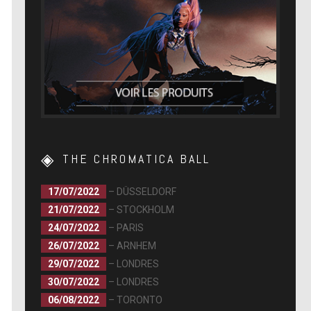
THE CHROMATICA BALL
17/07/2022
– DÜSSELDORF
21/07/2022
– STOCKHOLM
24/07/2022
– PARIS
26/07/2022
– ARNHEM
29/07/2022
– LONDRES
30/07/2022
– LONDRES
06/08/2022
– TORONTO