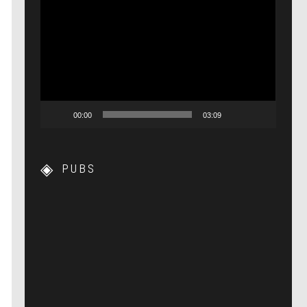
Lecteur
vidéo
00:00
03:09
PUBS