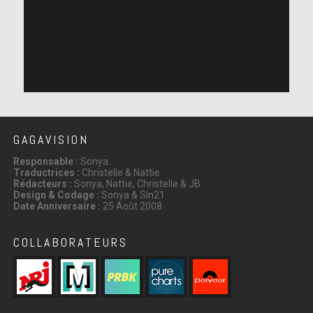
GAGAVISION
Responsable :
Sonya
Traductrices :
Christelle & Nattie
Rédacteurs :
Sonya, Nattie, Christelle & JB
Design & Codage :
Sonya & Sin21
Date Anniversaire :
25 Août 2008
COLLABORATEURS