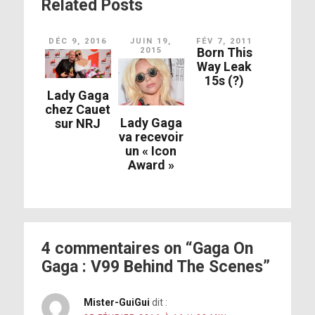
Related Posts
DÉC 9, 2016
JUIN 19,
FÉV 7, 2011
Born This
2015
Way Leak
15s (?)
Lady Gaga
chez Cauet
Lady Gaga
sur NRJ
va recevoir
un « Icon
Award »
4 commentaires on “Gaga On
Gaga : V99 Behind The Scenes”
Mister-GuiGui
dit :