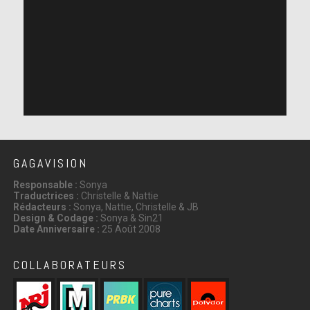
GAGAVISION
Responsable :
Sonya
Traductrices :
Christelle & Nattie
Rédacteurs :
Sonya, Nattie, Christelle & JB
Design & Codage :
Sonya & Sin21
Date Anniversaire :
25 Août 2008
COLLABORATEURS