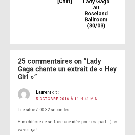
[Chat]
Lady Gaga
au
Roseland
Ballroom
(30/03)
La vie est un combat pour beaucoup de
gens.
25 commentaires on “Lady
Gaga chante un extrait de « Hey
Girl »”
Laurent
dit :
5 OCTOBRE 2016 À 11 H 41 MIN
Il se situe à 00:32 secondes.
Hum difficile de se faire une idée pour ma part :-) on
va voir ça !