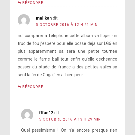
RÉPONDRE
malikah
dit :
5 OCTOBRE 2016 À 12 H 21 MIN
nul comparer a Telephone cette album va floper un
truc de fou j’espere pour elle bosse deja sur LG6 en
plus apparemment sa sera une petite tournee
comme le fame ball tour enfin qu’elle decheance
passer du stade de france a des petites salles sa
sent la fin de Gaga j’en ai bien peur
C’est
RÉPONDRE
ce qu’est Joanne. C’est quelqu’un qui
n’a rien à perdre, car elle a tout
perdu.
fffan12
dit :
5 OCTOBRE 2016 À 13 H 29 MIN
Quel pessimisme ! On n’a encore presque rien