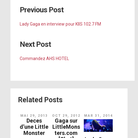
Previous Post
Lady Gaga en interview pour KIIS 102.7 FM
Next Post
Commandez AHS HOTEL
L’idée [du
Dive Bar Tour] est d’y rester, rester à
Related Posts
cet endroit de découverte pour les
gens. Comme s’ils me voyaient de
MAI 29, 2013
OCT 29, 2012
MAR 31, 2014
Deces
Gaga sur
nouveau pour la première fois.
d’une Little
LittleMons
Monster
ters.com