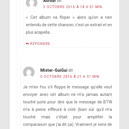
Asfour
dit :
5 OCTOBRE 2016 À 18 H 01 MIN
« Cet album va floper » alors qu’on a rien
entendu de cette chanson, c’est un extrait et en
plus acapella…
RÉPONDRE
Mister-GuiGui
dit :
5 OCTOBRE 2016 À 21 H 31 MIN
Je m’en fou s’il floppe le message qu’elle veut
envoyer avec cet album ne m’a jamais autant
vraiment
touché juste pour dire que le message de BTW
m’a à peine effleuré à côté (bien sûr qu’il m’a
[Quand il a entendu l’album],
touché mais c’était pour amplifier la
il m’a juste dit : « Je ne sais pas
comparaison que j’ai dit ça). Vraiment je sens de
comment tu as fait pour savoir ce que