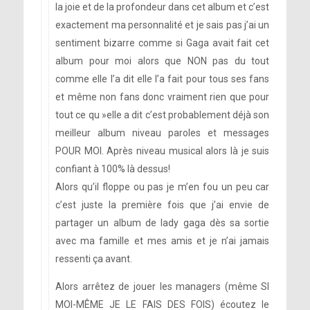
la joie et de la profondeur dans cet album et c’est
j’aurais dit si j’avais eu la chance de
exactement ma personnalité et je sais pas j’ai un
lui dire au-revoir. »
sentiment bizarre comme si Gaga avait fait cet
album pour moi alors que NON pas du tout
comme elle l’a dit elle l’a fait pour tous ses fans
et même non fans donc vraiment rien que pour
tout ce qu »elle a dit c’est probablement déjà son
meilleur album niveau paroles et messages
POUR MOI. Après niveau musical alors là je suis
confiant à 100% là dessus!
Alors qu’il floppe ou pas je m’en fou un peu car
c’est juste la première fois que j’ai envie de
partager un album de lady gaga dès sa sortie
avec ma famille et mes amis et je n’ai jamais
ressenti ça avant.
Alors arrêtez de jouer les managers (même SI
MOI-MÊME JE LE FAIS DES FOIS) écoutez le