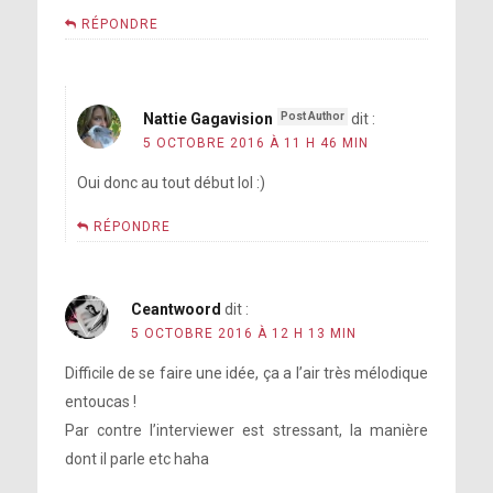
RÉPONDRE
Nattie Gagavision
dit :
5 OCTOBRE 2016 À 11 H 46 MIN
Oui donc au tout début lol :)
RÉPONDRE
Ceantwoord
dit :
partout dans
5 OCTOBRE 2016 À 12 H 13 MIN
le monde il y a des gens qui ont perdu
Difficile de se faire une idée, ça a l’air très mélodique
quelqu’un, ou qui vont perdre quelqu’un
entoucas !
ou ont peur de perdre quelqu’un, et ça
Par contre l’interviewer est stressant, la manière
te détruit.
dont il parle etc haha