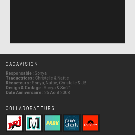
GAGAVISION
Responsable :
Sonya
Traductrices :
Christelle & Nattie
Rédacteurs :
Sonya, Nattie, Christelle & JB
Design & Codage :
Sonya & Sin21
Date Anniversaire :
25 Août 2008
COLLABORATEURS