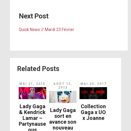
Next Post
Quick News // Mardi 23 Février
Related Posts
MAI 21, 2015
AOÛT 12,
MAI 23, 2017
2013
Lady Gaga
Collection
Lady Gaga
& Kendrick
Gaga x UO
sort en
Lamar –
x Joanne
avance son
Partynause
nouveau
ous