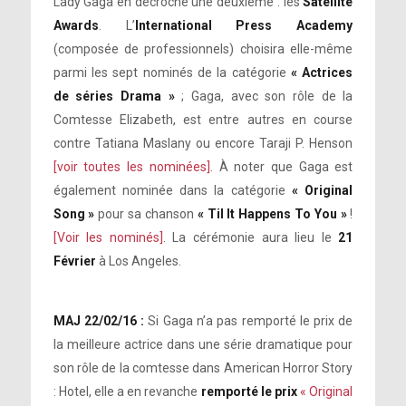
Lady Gaga en décroche une deuxième : les
Satellite
Awards
. L’
International Press Academy
(composée de professionnels) choisira elle-même
parmi les sept nominés de la catégorie
« Actrices
de séries Drama »
; Gaga, avec son rôle de la
Comtesse Elizabeth, est entre autres en course
contre Tatiana Maslany ou encore Taraji P. Henson
[voir toutes les nominées]
. À noter que Gaga est
également nominée dans la catégorie
« Original
Song »
pour sa chanson
« Til It Happens To You »
!
[Voir les nominés]
. La cérémonie aura lieu le
21
Février
à Los Angeles.
MAJ 22/02/16 :
Si Gaga n’a pas remporté le prix de
la meilleure actrice dans une série dramatique pour
son rôle de la comtesse dans American Horror Story
: Hotel, elle a en revanche
remporté le prix
« Original