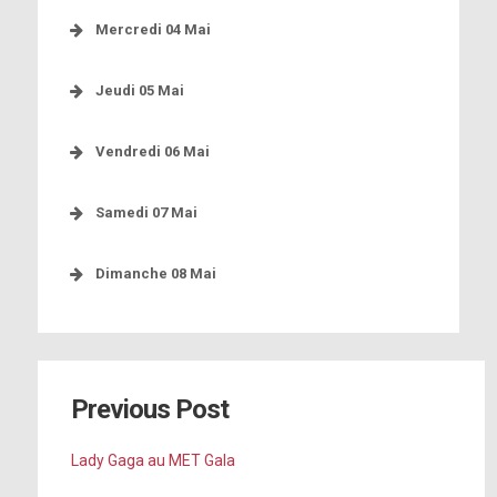
Mercredi 04 Mai
[photo]
[photo]
Jeudi 05 Mai
[photo]
[photo]
Vendredi 06 Mai
[photo]
Samedi 07 Mai
http://bit.ly/1NjVfgF
[photo]
[photo]
[photo]
Dimanche 08 Mai
[photo]
[photo]
[photo]
Previous Post
[photo]
http://peoplem.ag/JDMaMh2
[photo]
Lady Gaga au MET Gala
http://bit.ly/1NjVfgF
[photo]