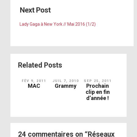
[photo]
[photo]
Next Post
[photo]
[photo]
Lady Gaga à New York // Mai 2016 (1/2)
[photo]
http://peoplem.ag/JDMaMh2
[photo]
[photo]
[photo]
[photo]
[photo]
[photo]
[photo]
[photo]
[photo]
Related Posts
FÉV 9, 2011
JUIL 7, 2010
SEP 25, 2011
MAC
Grammy
Prochain
[photo]
clip en fin
[photo]
[photo]
d’année !
[photo]
[photo]
[photo]
24 commentaires on “Réseaux