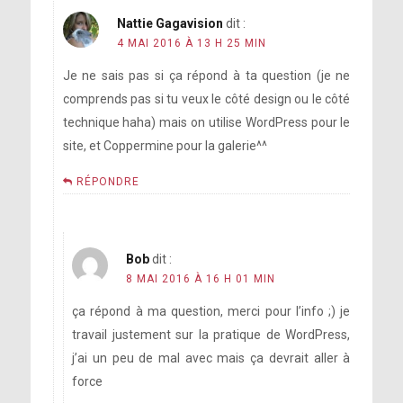
Nattie Gagavision
dit :
4 MAI 2016 À 13 H 25 MIN
http://youtu.be/A79ura6GU1U?a
https://www.instagram.com/p/BE-
Je ne sais pas si ça répond à ta question (je ne
hJT4pFKK/
comprends pas si tu veux le côté design ou le côté
technique haha) mais on utilise WordPress pour le
site, et Coppermine pour la galerie^^
RÉPONDRE
[photo]
Bob
dit :
8 MAI 2016 À 16 H 01 MIN
ça répond à ma question, merci pour l’info ;) je
https://www.instagram.com/p/BE-
travail justement sur la pratique de WordPress,
[photo]
iXaWJFL_/
j’ai un peu de mal avec mais ça devrait aller à
force