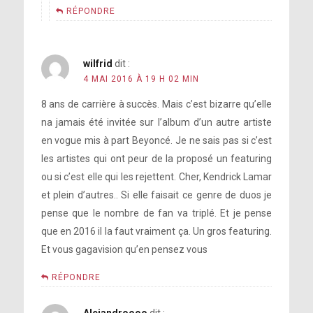
RÉPONDRE
https://www.instagram.com/p/BE-
wilfrid
dit :
ijlHJFMe/
4 MAI 2016 À 19 H 02 MIN
8 ans de carrière à succès. Mais c’est bizarre qu’elle
na jamais été invitée sur l’album d’un autre artiste
https://www.instagram.com/p/BE-
[photo]
en vogue mis à part Beyoncé. Je ne sais pas si c’est
ijlHJFMe/
les artistes qui ont peur de la proposé un featuring
ou si c’est elle qui les rejettent. Cher, Kendrick Lamar
et plein d’autres.. Si elle faisait ce genre de duos je
pense que le nombre de fan va triplé. Et je pense
que en 2016 il la faut vraiment ça. Un gros featuring.
Et vous gagavision qu’en pensez vous
https://www.instagram.com/p/BE-j8-
fJFOn/
RÉPONDRE