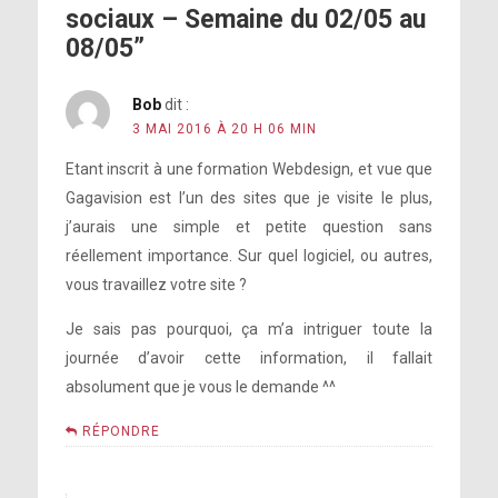
sociaux – Semaine du 02/05 au
[photo]
08/05”
[photo]
[photo]
[photo]
Bob
dit :
3 MAI 2016 À 20 H 06 MIN
Etant inscrit à une formation Webdesign, et vue que
[photo]
[photo]
Gagavision est l’un des sites que je visite le plus,
j’aurais une simple et petite question sans
[photo]
https://www.instagram.com/p/BE-
réellement importance. Sur quel logiciel, ou autres,
hIBMJFKG/
vous travaillez votre site ?
Je sais pas pourquoi, ça m’a intriguer toute la
journée d’avoir cette information, il fallait
[photo]
[photo]
http://youtu.be/A79ura6GU1U?a
absolument que je vous le demande ^^
https://www.instagram.com/p/BE-
RÉPONDRE
hJMEpFKI/