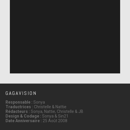
GAGAVISION
Responsable :
Sonya
Traductrices :
Christelle & Nattie
Rédacteurs :
Sonya, Nattie, Christelle & JB
Design & Codage :
Sonya & Sin21
Date Anniversaire :
25 Août 2008