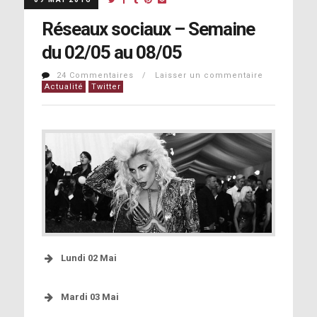
Réseaux sociaux – Semaine
du 02/05 au 08/05
24 Commentaires / Laisser un commentaire
Actualité
Twitter
Lundi 02 Mai
[photo]
Mardi 03 Mai