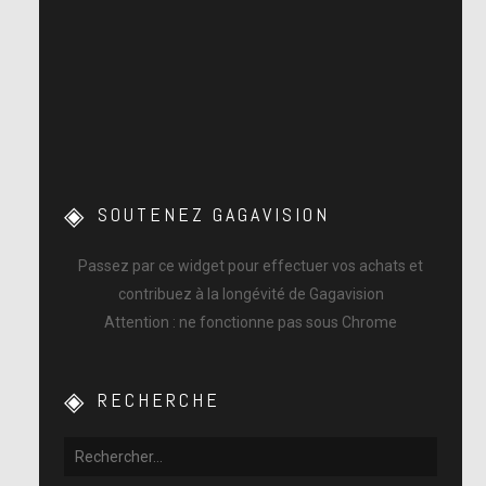
SOUTENEZ GAGAVISION
Passez par ce widget pour effectuer vos achats et
contribuez à la longévité de Gagavision
Attention : ne fonctionne pas sous Chrome
RECHERCHE