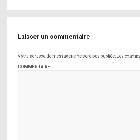
The E
Bor
Bl
Laisser un commentaire
Danci
Votre adresse de messagerie ne sera pas publiée.
Les champs 
P
COMMENTAIRE
An
Bad
T
Mill