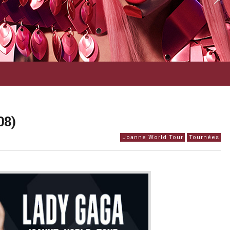
08)
Joanne World Tour
Tournées