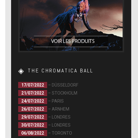
THE CHROMATICA BALL
17/07/2022
– DÜSSELDORF
21/07/2022
– STOCKHOLM
24/07/2022
– PARIS
26/07/2022
– ARNHEM
29/07/2022
– LONDRES
30/07/2022
– LONDRES
06/08/2022
– TORONTO