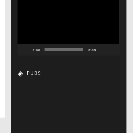
Lecteur
vidéo
00:00
03:09
PUBS