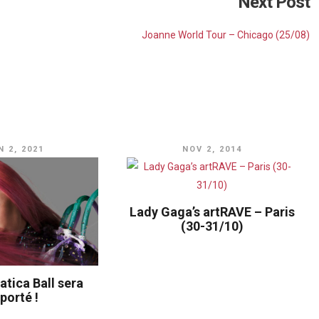
Next Post
ker Face
Joanne World Tour – Chicago (25/08)
ect Illusion
hn Wayne
cheiße
lejandro
idéo disponible
N 2, 2021
NOV 2, 2014
st Dance
ve Game
Lady Gaga’s artRAVE – Paris
(30-31/10)
lephone
idéo disponible
pplause
tica Ball sera
porté !
e to Mama