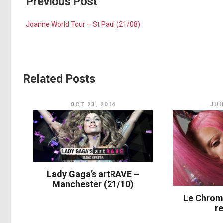
Previous Post
Po
Joanne World Tour – St Paul (21/08)
Perf
Jo
S
Related Posts
A
Pas de v
OCT 23, 2014
JUI
Ju
Lo
Te
Lady Gaga’s artRAVE –
Pas de v
Manchester (21/10)
A
Le Chroma
re
Com