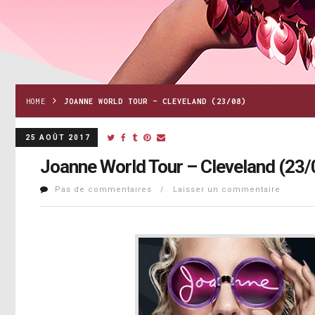
HOME
JOANNE WORLD TOUR – CLEVELAND (23/08)
25 AOÛT 2017
Joanne World Tour – Cleveland (23/
Pas de commentaires / Laisser un commentaire