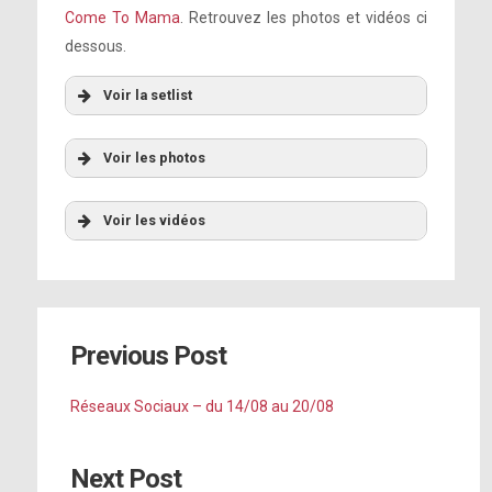
Come To Mama
. Retrouvez les photos et vidéos ci
dessous.
Voir la setlist
Voir les photos
Voir les vidéos
A-YO
Previous Post
Poker Face
Perfect Illusion
Réseaux Sociaux – du 14/08 au 20/08
Car interlude + John Wayne
Next Post
Scheiße