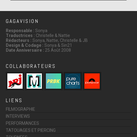
GAGAVISION
Responsable :
Sonya
Traductrices :
Christelle & Nattie
Rédacteurs :
Sonya, Nattie, Christelle & JB
Design & Codage :
Sonya & Sin21
Date Anniversaire :
25 Août 2008
COLLABORATEURS
LIENS
FILMOGRAPHIE
INTERVIEWS
PERFORMANCES
TATOUAGES ET PIERCING