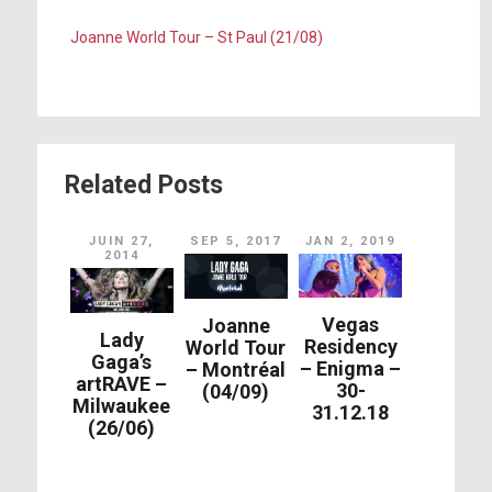
Joanne World Tour – St Paul (21/08)
Alejandro
Rhino Interlude
Just Dance
Love Game
Related Posts
Telephone
JUIN 27,
SEP 5, 2017
JAN 2, 2019
2014
Applause
Come To Mama
Vegas
Joanne
Lady
Residency
World Tour
You and I
Gaga’s
– Enigma –
– Montréal
artRAVE –
30-
(04/09)
The Edge Of Glory
Milwaukee
31.12.18
(26/06)
Born This Way
Bloody Mary