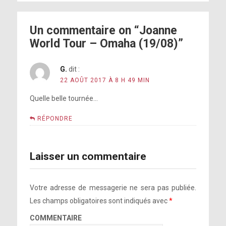
Dancin in Circles
Un commentaire on “Joanne
Paparazzi + Angel Down
World Tour – Omaha (19/08)”
Angel Down
G.
dit :
Joanne
22 AOÛT 2017 À 8 H 49 MIN
Bad Romance
Quelle belle tournée…
The Cure
RÉPONDRE
Million Reasons
Laisser un commentaire
Votre adresse de messagerie ne sera pas publiée.
Les champs obligatoires sont indiqués avec
*
COMMENTAIRE