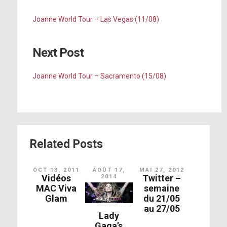
Poker Face
Joanne World Tour – Las Vegas (11/08)
Perfect Illusion
Next Post
John Wayne
Scheiße
Joanne World Tour – Sacramento (15/08)
Alejandro
Just Dance
Love Game
Related Posts
Telephone
OCT 13, 2011
AOÛT 17,
MAI 27, 2012
Applause
Vidéos
Twitter –
2014
Pas de vidéo disponible
MAC Viva
semaine
Glam
du 21/05
Come to Mama
au 27/05
Lady
Gaga’s
The Edge of Glory