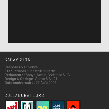
GAGAVISION
Responsable :
Sonya
Traductrices :
Christelle & Nattie
Rédacteurs :
Sonya, Nattie, Christelle & JB
Design & Codage :
Sonya & Sin21
Date Anniversaire :
25 Août 2008
COLLABORATEURS