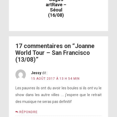
artRave –
Séoul
Born This Way
(16/08)
Angel Down
Pas de vidéo disponible
Joanne
17 commentaires on “Joanne
Bad Romance
World Tour – San Francisco
The Cure
(13/08)”
Million Reasons
Jessy
dit :
15 AOÛT 2017 À 13 H 54 MIN
Les pauvres ils ont du avoir les boules si ils ont vu le
show dans les autre villes …. j’espere que le retrait
des musique ne seras pas definitif
RÉPONDRE