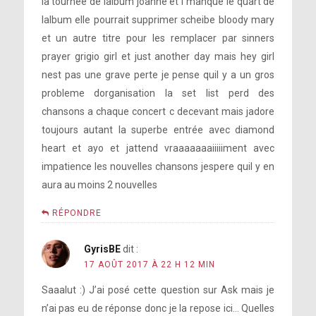
la tournée de lalbum joanne et i manque le quart de
lalbum elle pourrait supprimer scheibe bloody mary
et un autre titre pour les remplacer par sinners
prayer grigio girl et just another day mais hey girl
nest pas une grave perte je pense quil y a un gros
probleme dorganisation la set list perd des
chansons a chaque concert c decevant mais jadore
toujours autant la superbe entrée avec diamond
heart et ayo et jattend vraaaaaaaiiiiiment avec
impatience les nouvelles chansons jespere quil y en
aura au moins 2 nouvelles
RÉPONDRE
GyrisBE
dit :
17 AOÛT 2017 À 22 H 12 MIN
Saaalut :) J’ai posé cette question sur Ask mais je
n’ai pas eu de réponse donc je la repose ici… Quelles