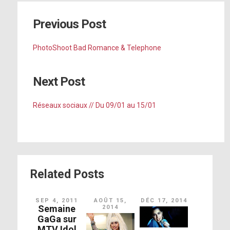
Previous Post
PhotoShoot Bad Romance & Telephone
Next Post
Réseaux sociaux // Du 09/01 au 15/01
Related Posts
SEP 4, 2011
AOÛT 15,
DÉC 17, 2014
Semaine
2014
GaGa sur
MTV Idol