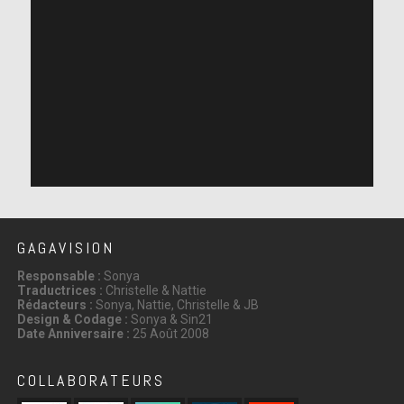
GAGAVISION
Responsable :
Sonya
Traductrices :
Christelle & Nattie
Rédacteurs :
Sonya, Nattie, Christelle & JB
Design & Codage :
Sonya & Sin21
Date Anniversaire :
25 Août 2008
COLLABORATEURS