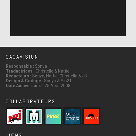
GAGAVISION
Responsable :
Sonya
Traductrices :
Christelle & Nattie
Rédacteurs :
Sonya, Nattie, Christelle & JB
Design & Codage :
Sonya & Sin21
Date Anniversaire :
25 Août 2008
COLLABORATEURS
LIENS