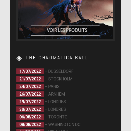
THE CHROMATICA BALL
The Fame
17/07/2022
– DÜSSELDORF
21/07/2022
– STOCKHOLM
24/07/2022
– PARIS
26/07/2022
– ARNHEM
29/07/2022
– LONDRES
30/07/2022
– LONDRES
06/08/2022
– TORONTO
08/08/2022
– WASHINGTON DC