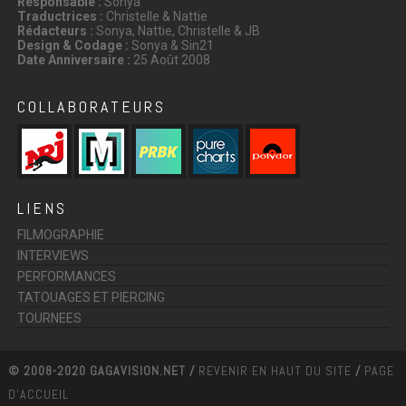
Responsable :
Sonya
Traductrices :
Christelle & Nattie
Rédacteurs :
Sonya, Nattie, Christelle & JB
Design & Codage :
Sonya & Sin21
Date Anniversaire :
25 Août 2008
COLLABORATEURS
LIENS
FILMOGRAPHIE
INTERVIEWS
PERFORMANCES
TATOUAGES ET PIERCING
TOURNEES
© 2008-2020 GAGAVISION.NET /
REVENIR EN HAUT DU SITE
/
PAGE
D'ACCUEIL