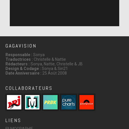
les hommes à survivre à ces événements traumatisants
en les défendant. @vp44 Le Vice Président Joe Biden
est un pilier de cette défense et je me tiens fièrement à
ses côtés.
GAGAVISION
Responsable :
Sonya
Traductrices :
Christelle & Nattie
Rédacteurs :
Sonya, Nattie, Christelle & JB
Design & Codage :
Sonya & Sin21
Date Anniversaire :
25 Août 2008
COLLABORATEURS
LIENS
FILMOGRAPHIE