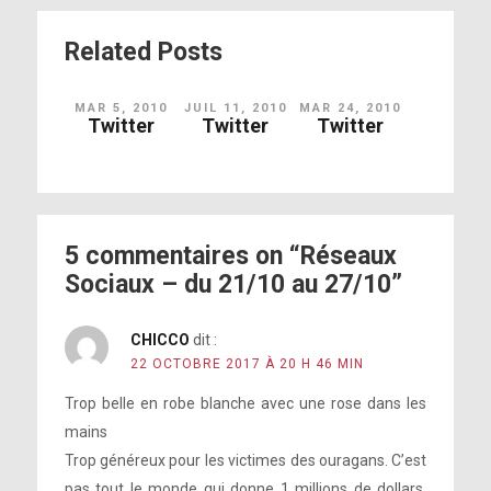
Vous devinez?
Related Posts
MAR 5, 2010
JUIL 11, 2010
MAR 24, 2010
Twitter
Twitter
Twitter
Voir sur Instagram
5 commentaires on “Réseaux
@brandonmaxwell Les boucles d’oreille les sacs les
Sociaux – du 21/10 au 27/10”
ACCESSOIRES!!!!
CHICCO
dit :
22 OCTOBRE 2017 À 20 H 46 MIN
Trop belle en robe blanche avec une rose dans les
mains
Trop généreux pour les victimes des ouragans. C’est
pas tout le monde qui donne 1 millions de dollars.