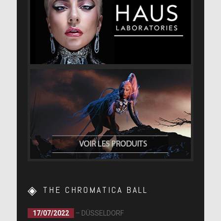
Voir sur Instagram
Oh quelle soirée. Ma fille, où penses-tu aller ensuite?
Voir sur Instagram
Coiffure du génial @fredericaspiras Maquillage
@saratannomakeup
THE CHROMATICA BALL
17/07/2022
– DÜSSELDORF