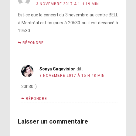
3 NOVEMBRE 2017 À 1 H 19 MIN
Voir sur Instagram
Est-ce que le concert du 3 novembre au centre BELL
Appeal
à Montréal est toujours à 20h30 ou il est devancé à
19h30
RÉPONDRE
Sonya Gagavision
dit :
3 NOVEMBRE 2017 À 15 H 48 MIN
Voir sur Twitter
20h30 :)
9a, c’est ce que j’appelle un public
RÉPONDRE
http://www.OneAmericaAppeal.org
#OneAmericaAppeal performing in a few minutes!
Laisser un commentaire