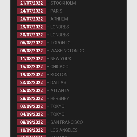
Voir sur Instagram
21/07/2022
– STOCKHOLM
Soyons honnêtes, c’est l’heure d’aller se coucher.
24/07/2022
– PARIS
#hausofgaga #Haus
26/07/2022
– ARNHEM
29/07/2022
– LONDRES
30/07/2022
– LONDRES
06/08/2022
– TORONTO
08/08/2022
– WASHINGTON DC
11/08/2022
– NEW YORK
Voir sur Instagram
15/08/2022
– CHICAGO
#JOANNE EST MAINTENANT CERTIFIE DISQUE DE
19/08/2022
– BOSTON
PLATINE AUX ETATS UNIS!
23/08/2022
– DALLAS
#ladygaga #music
26/08/2022
– ATLANTA
28/08/2022
– HERSHEY
03/09/2022
– TOKYO
04/09/2022
– TOKYO
08/09/2022
– SAN FRANCISCO
10/09/2022
– LOS ANGELES