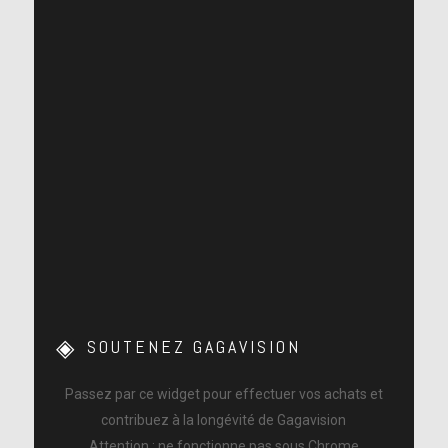
de @brandonmaxwell. Vous savez que j’adore les
soeurs Hadid et leur super maman Yolanda! #girlpower
#music
Voir sur Twitter
Lorsque tu as les meilleures places. A côté de Joe Torre
et de celle qui est ta meilleure amie depuis tes 4 ans.
SOUTENEZ GAGAVISION
Passez par ce widget pour effectuer vos achats et
contribuez à la longévité de Gagavision
Attention : ne fonctionne pas sous Chrome