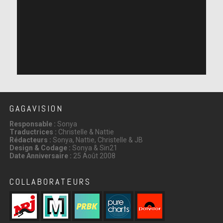
GAGAVISION
Responsable :
Sonya
Traductrices :
Christelle & Nattie
Rédacteurs :
Sonya, Nattie, Christelle & JB
Design & Codage :
Sonya & Sin21
Date Anniversaire :
25 Août 2008
COLLABORATEURS