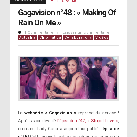
Gagavision n°48 : « Making Of
Rain On Me »
1 Commentaire / Laisser un commentaire
Actualité
Chromatica
Collaborations
Vidéos
La
websérie « Gagavision »
reprend du service !
Après avoir dévoilé
l’épisode n°47, « Stupid Love »
,
en mars, Lady Gaga a aujourd’hui publié
l’épisode
n°48
! Cette nouvelle vidéo nous donne un aperçu du