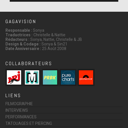
GAGAVISION
Responsable :
Sonya
Traductrices :
Christelle & Nattie
Rédacteurs :
Sonya, Nattie, Christelle & JB
Design & Codage :
Sonya & Sin21
Date Anniversaire :
25 Août 2008
COLLABORATEURS
LIENS
FILMOGRAPHIE
INTERVIEWS
PERFORMANCES
TATOUAGES ET PIERCING