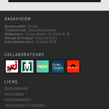
GAGAVISION
Responsable :
Sonya
Traductrices :
Christelle & Nattie
Rédacteurs :
Sonya, Nattie, Christelle & JB
Design & Codage :
Sonya & Sin21
Date Anniversaire :
25 Août 2008
COLLABORATEURS
LIENS
FILMOGRAPHIE
INTERVIEWS
PERFORMANCES
TATOUAGES ET PIERCING