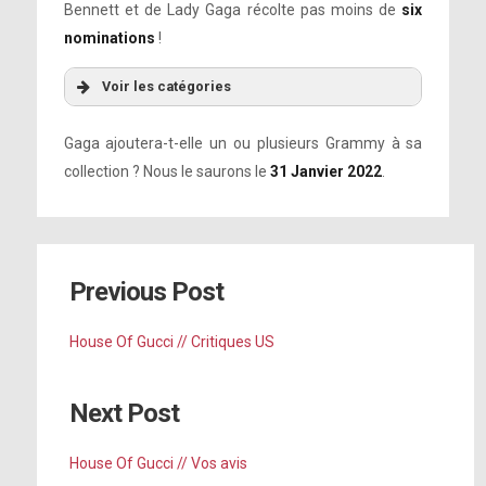
Bennett et de Lady Gaga récolte pas moins de
six
nominations
!
Voir les catégories
Gaga ajoutera-t-elle un ou plusieurs Grammy à sa
collection ? Nous le saurons le
31 Janvier 2022
.
➤ I Get A Kick Out Of You – Lady Gaga
& Tony Bennett
Previous Post
House Of Gucci // Critiques US
Next Post
House Of Gucci // Vos avis