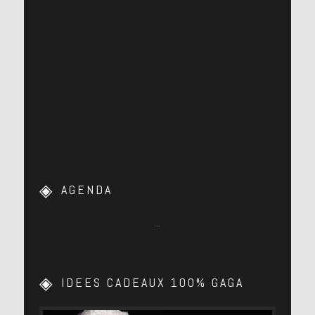
➤ I Get A Kick Out Of You – Lady Gaga
& Tony Bennett
AGENDA
…
IDEES CADEAUX 100% GAGA