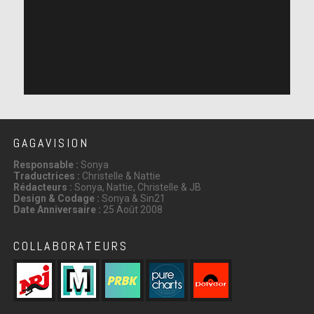
GAGAVISION
Responsable :
Sonya
Traductrices :
Christelle & Nattie
Rédacteurs :
Sonya, Nattie, Christelle & JB
Design & Codage :
Sonya & Sin21
Date Anniversaire :
25 Août 2008
COLLABORATEURS