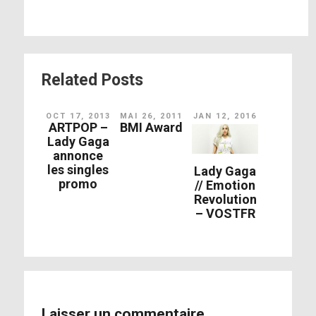
Related Posts
OCT 17, 2013
MAI 26, 2011
JAN 12, 2016
ARTPOP –
BMI Award
Lady Gaga
annonce
➤ Love For Sale – Lady Gaga & Tony
les singles
Lady Gaga
promo
// Emotion
Bennett
Revolution
– VOSTFR
Laisser un commentaire