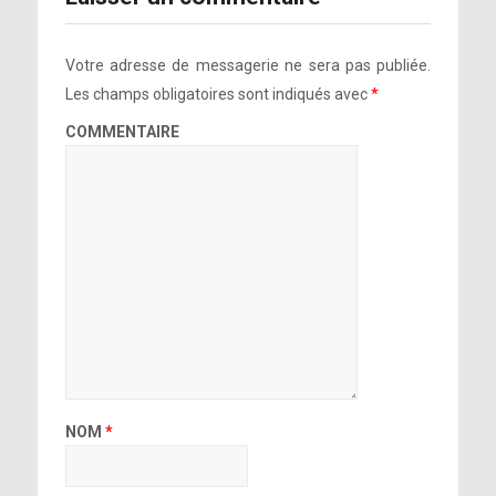
Votre adresse de messagerie ne sera pas publiée.
Les champs obligatoires sont indiqués avec
*
COMMENTAIRE
➤ I Get A Kick Out Of You – Lady Gaga
& Tony Bennett
NOM
*