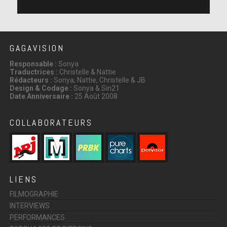
GAGAVISION
Responsable :
Sonya
Traductrices :
Christelle & Nattie
Rédacteurs :
Sonya, Nattie, Christelle & JB
Design & Codage :
Sonya & Sin21
Date Anniversaire :
25 Août 2008
COLLABORATEURS
LIENS
FILMOGRAPHIE
INTERVIEWS
PERFORMANCES