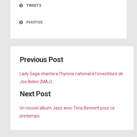
TWEETS
PHOTOS
Previous Post
Voir sur Twitter
Cette récompense est un immense honneur devant
Lady Gaga chantera l’hymne national à l’investiture de
lequel je suis humble. Depuis la première fois que j’ai
Joe Biden (MAJ)
entendu parler de @TheKingCenter j’ai travaillé dur sur
Next Post
les choses à dire, depuis un mois. Cela fait sept
minutes mais c’est important et vient du fond de mon
Un nouvel album Jazz avec Tony Bennett pour ce
cœur.
printemps