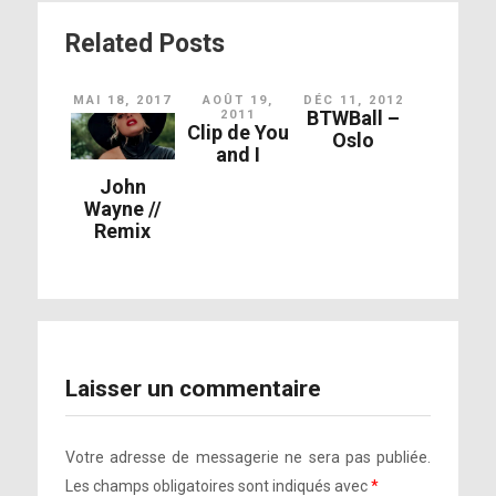
Related Posts
MAI 18, 2017
AOÛT 19,
DÉC 11, 2012
BTWBall –
2011
Voir sur Instagram
Clip de You
Oslo
and I
Je suis profondément honorée de joindre
@BidenInaugural le 20 janvier pour chanter l’Hymne
John
Wayne //
National et célébrer l’investiture historique de
Remix
@JoeBiden et @KamalaHarris !
Laisser un commentaire
Votre adresse de messagerie ne sera pas publiée.
Voir sur Instagram
Les champs obligatoires sont indiqués avec
*
Je prie pour que demain soit une journée de paix pour