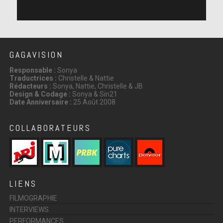
GAGAVISION
Responsable :
Sonya
Traductrices :
Christelle & Nattie
Rédacteurs :
Sonya, Nattie, Christelle & JB
Design & Codage :
Sonya & Sin21
Date Anniversaire :
25 Août 2008
COLLABORATEURS
LIENS
FILMOGRAPHIE
INTERVIEWS
PERFORMANCES