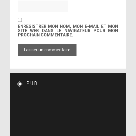
ENREGISTRER MON NOM, MON E-MAIL ET MON
SITE WEB DANS LE NAVIGATEUR POUR MON
PROCHAIN COMMENTAIRE.
Voir sur Twitter
Une colombe portant une branche d’olivier. Puissions-
nous faire la paix les uns avec les autres.
PUB
Voir sur Instagram